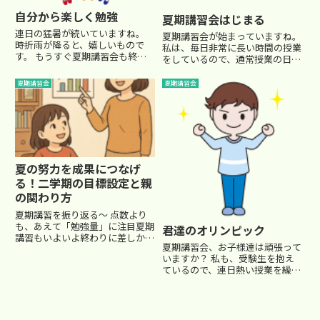
自分から楽しく勉強
夏期講習会はじまる
連日の猛暑が続いていますね。
夏期講習会が始まっていますね。
時折雨が降ると、嬉しいもので
私は、毎日非常に長い時間の授業
す。 もうすぐ夏期講習会も終盤
をしているので、通常授業の日々
ですね。 講師の疲労もかなりピ
よりも、忙しい日々です・・ な
ークに達しています(笑) 塾に通っ
かなかこのブログも更新できない
夏期講習会
夏期講習会
ているお子さんも、連日の長時間
かと思いますが、ご了承くださ
の授業と宿題をこなしながら、よ
い。さて、夏はとにかく土台固
く頑張っているかと思います。...
め。 小6の講習会でも、小5の復...
夏の努力を成果につなげ
る！二学期の目標設定と親
の関わり方
夏期講習を振り返る〜 点数より
も、あえて「勉強量」に注目夏期
君達のオリンピック
講習もいよいよ終わりに差しかか
夏期講習会、お子様達は頑張って
り、毎日の通塾や宿題に励んでき
いますか？ 私も、受験生を抱え
たお子さんの頑張りを、まずはし
ているので、連日熱い授業を繰り
っかり認めてあげたいものです
広げています。 先日、あるお母
ね。長く感じる夏休みも、終わっ
さんから相談を受けました。うち
てみればあっという間だったので
の地域の小学６年生は、小学校の
は...
夏の恒例行事で『臨海学校』とい