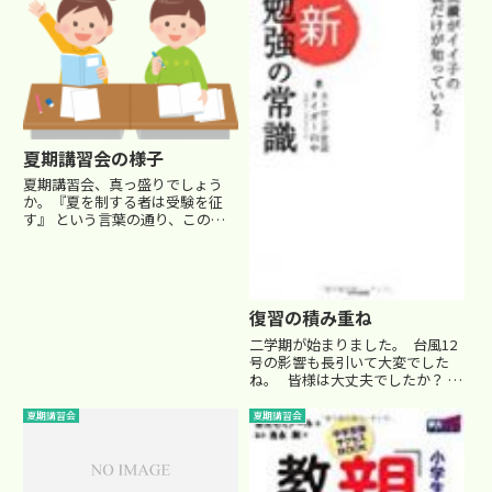
夏期講習会の様子
夏期講習会、真っ盛りでしょう
か。『夏を制する者は受験を征
す』 という言葉の通り、この夏
の期間の頑張りが受験の成否を左
右するといっても過言ではありま
せんね。 模擬テストの結果は何
のその。この夏の頑張りでいくら
でも挽回できます！ そんな話を
復習の積み重ね
しな...
二学期が始まりました。 台風12
号の影響も長引いて大変でした
ね。 皆様は大丈夫でしたか？
さて、講習会後のテスト結果も気
になるところですが、夏期講習会
夏期講習会
夏期講習会
中に担当していた生徒(Ｃ君)をみ
ていて、改めて感じることがあり
ました。 ６年生に...