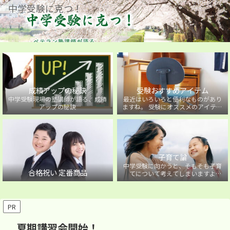
中学受験に克つ！
成績アップの秘訣
受験おすすめアイテム
中学受験現場の塾講師が語る、成績
最近はいろいろと便利なものがあり
アップの秘訣
ますね。 受験にオススメのアイテム
を紹介しています。
子育て論
中学受験に向かうと、そもそも子育
合格祝い 定番商品
てについて考えてしまいますよ
ね・・・。中学受験に向かうお子様
を持つ保護者の方に向けた子育て論
について。
PR
夏期講習会開始！