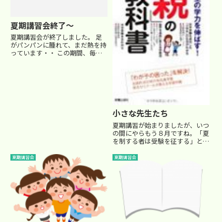
夏期講習会終了～
夏期講習会が終了しました。 足
がパンパンに腫れて、まだ熱を持
っています・・ この期間、毎晩
の栄養ドリンクが日課となってい
ました・・（苦笑） かなりの問
題量をこなしたので、実力はつい
たとは思うのですが・・・ この
時期みんな頑張るので、実力が
つ...
小さな先生たち
夏期講習が始まりましたが、いつ
の間にやらもう８月ですね。「夏
を制する者は受験を征する」とい
う言葉がありますが、特に受験生
は気合いを入れて勉強に取り組ま
夏期講習会
夏期講習会
ないといけない時期ですが‥ 祭
りやら、臨海学校やらで、なかな
か完全に受験勉強に集中、って
わ...