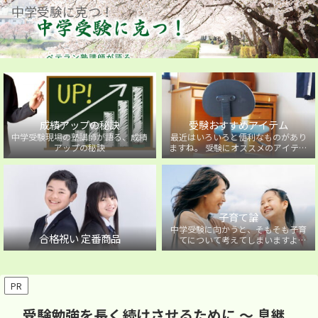
中学受験に克つ！
成績アップの秘訣
受験おすすめアイテム
中学受験現場の塾講師が語る、成績
最近はいろいろと便利なものがあり
アップの秘訣
ますね。 受験にオススメのアイテム
を紹介しています。
子育て論
中学受験に向かうと、そもそも子育
合格祝い 定番商品
てについて考えてしまいますよ
ね・・・。中学受験に向かうお子様
を持つ保護者の方に向けた子育て論
について。
PR
受験勉強を長く続けさせるために ～ 息継