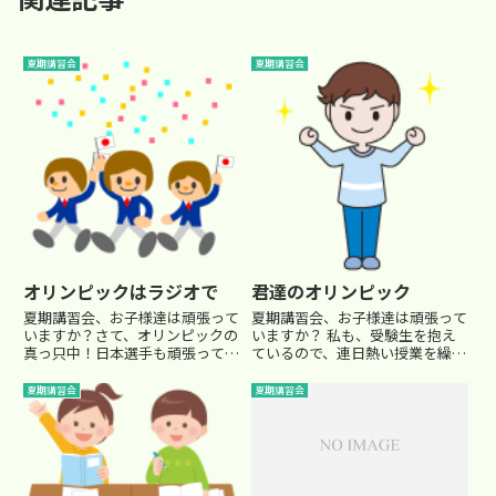
夏期講習会
夏期講習会
オリンピックはラジオで
君達のオリンピック
夏期講習会、お子様達は頑張って
夏期講習会、お子様達は頑張って
いますか？さて、オリンピックの
いますか？ 私も、受験生を抱え
真っ只中！日本選手も頑張ってい
ているので、連日熱い授業を繰り
ますね。 残念だった、柔道女子
広げています。 先日、あるお母
48キロ級の谷亮子。 格好よかっ
さんから相談を受けました。うち
夏期講習会
夏期講習会
た、柔道男子66キロ級の内柴正
の地域の小学６年生は、小学校の
人。なんと２大会連続の金メダル
夏の恒例行事で『臨海学校』とい
です。 彼は、「僕は勝たなき...
うのがあります。 塾の講習会を...