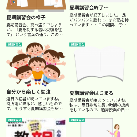
夏期講習会終了～
夏期講習会が終了しました。 足
夏期講習会の様子
がパンパンに腫れて、まだ熱を持
っています・・ この期間、毎晩
夏期講習会、真っ盛りでしょう
の栄養ドリンクが日課となってい
か。『夏を制する者は受験を征
ました・・（苦笑） かなりの問
す』 という言葉の通り、この夏
題量をこなしたので、実力はつい
の期間の頑張りが受験の成否を左
たとは思うのですが・・・ この
右するといっても過言ではありま
夏期講習会
夏期講習会
時期みんな頑張るので、実力が
せんね。 模擬テストの結果は何
つ...
のその。この夏の頑張りでいくら
でも挽回できます！ そんな話を
しな...
自分から楽しく勉強
夏期講習会はじまる
連日の猛暑が続いていますね。
夏期講習会が始まっていますね。
時折雨が降ると、嬉しいもので
私は、毎日非常に長い時間の授業
す。 もうすぐ夏期講習会も終盤
をしているので、通常授業の日々
ですね。 講師の疲労もかなりピ
よりも、忙しい日々です・・ な
ークに達しています(笑) 塾に通っ
かなかこのブログも更新できない
夏期講習会
夏期講習会
ているお子さんも、連日の長時間
かと思いますが、ご了承くださ
の授業と宿題をこなしながら、よ
い。さて、夏はとにかく土台固
く頑張っているかと思います。...
め。 小6の講習会でも、小5の復...