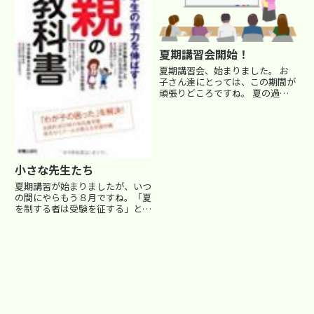
夏期講習会開始！
夏期講習会、始まりました。 お
子さん達にとっては、この期間が
頑張りどころですね。 夏の過ご
し方によって、９月からの成績順
位も変わってしまいます。 当り
前のことですが、 ●規則正しい
早寝早起きの生活を ●塾から出
された宿題を、「毎日コツコ
ツ」...
小さな先生たち
夏期講習が始まりましたが、いつ
の間にやらもう８月ですね。「夏
を制する者は受験を征する」とい
う言葉がありますが、特に受験生
は気合いを入れて勉強に取り組ま
ないといけない時期ですが‥ 祭
りやら、臨海学校やらで、なかな
か完全に受験勉強に集中、って
わ...