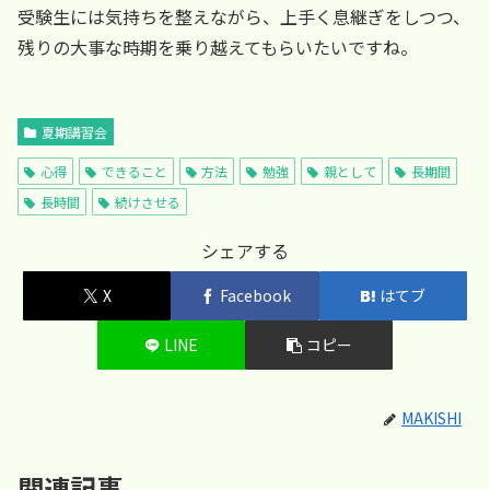
受験生には気持ちを整えながら、上手く息継ぎをしつつ、
残りの大事な時期を乗り越えてもらいたいですね。
夏期講習会
心得
できること
方法
勉強
親として
長期間
長時間
続けさせる
シェアする
X
Facebook
はてブ
LINE
コピー
MAKISHI
関連記事