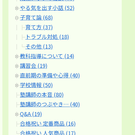
やる気を出す小話 (52)
子育て論 (68)
育て方 (37)
トラブル対処 (18)
その他 (13)
教科指導について (14)
講習会 (19)
直前期の準備や心得 (40)
学校情報 (50)
塾講師の本音 (80)
塾講師のつぶやき… (40)
Q&A (19)
合格祝い 定番商品 (16)
合格祝い 人気商品 (17)