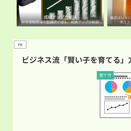
成績アップの秘訣
最近はいろい
中学受験現場の塾講師が語る、成績アップの秘訣
オスス
PR
ビジネス流「賢い子を育てる」
育て方