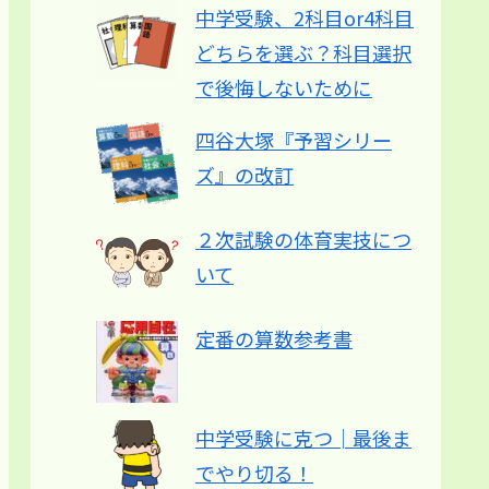
中学受験、2科目or4科目
どちらを選ぶ？科目選択
で後悔しないために
四谷大塚『予習シリー
ズ』の改訂
２次試験の体育実技につ
いて
定番の算数参考書
中学受験に克つ│最後ま
でやり切る！