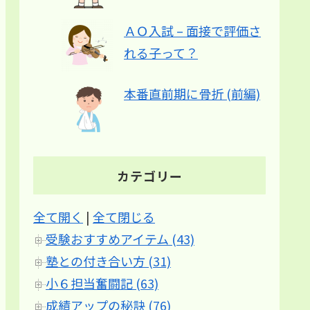
ＡＯ入試 – 面接で評価さ
れる子って？
本番直前期に骨折 (前編)
カテゴリー
全て開く
|
全て閉じる
受験おすすめアイテム (43)
塾との付き合い方 (31)
小６担当奮闘記 (63)
成績アップの秘訣 (76)