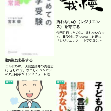
折れない心（レジリエン
ス）を育てる
今回注目したのは、折れない心で
す。■受験に克つために必要な
「レジリエンス」 中学受験とい
う関門に立ち向かう以上、多くの
お子さんたちは、そのまま楽しい
楽しい、だけで合格を勝ち取るこ
とは簡単ではありません。常に合
動機は成長する
格のために自らの学習能力を向上
さ...
こんにちは。現役塾講師の真喜志
(まきし)です。なでしこジャパン
の丸山選手がインタビューに答え
ていました。「どうしてサッカー
を始めようと思ったんですか？」
育て方
育て方
「小学生のとき、好きな男の子か
ら一緒にサッカーやろうと誘われ
たからです。」何だか微笑まし...