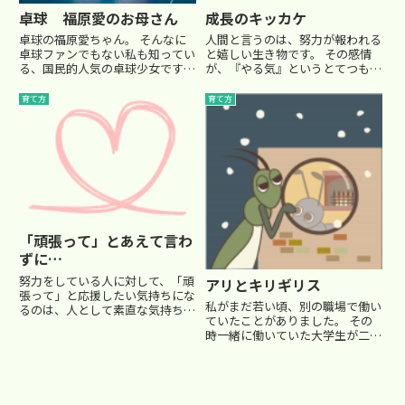
卓球 福原愛のお母さん
成長のキッカケ
卓球の福原愛ちゃん。 そんなに
人間と言うのは、努力が報われる
卓球ファンでもない私も知ってい
と嬉しい生き物です。 その感情
る、国民的人気の卓球少女ですよ
が、『やる気』というとてつもな
ね。わずか３歳の頃から御両親か
い推進力を生み出すわけですね。
らの卓球の英才教育を受け、負け
先日、特別クラスの選抜試験があ
育て方
育て方
ると くやし涙を流しながらプレ
りました。 Ｔ君は５年生の元気
イする姿がＴＶでも放映されてい
な男の子。 決してできる子では
たのをご存知のお父さん、お母
なく、いつも試行錯誤しながら
さ...
努...
「頑張って」とあえて言わ
ずに…
努力をしている人に対して、「頑
アリとキリギリス
張って」と応援したい気持ちにな
私がまだ若い頃、別の職場で働い
るのは、人として素直な気持ちだ
ていたことがありました。 その
と思います。 運動会やスポーツ
時一緒に働いていた大学生が二人
観戦では声を上げて応援します
いました。 二人とも同じ有名大
し、身近な人でも努力している人
学にかよっていました。しかし、
には「頑張れ！」と声を掛けま
二人の大学生になるまでの経緯は
す。 そのことに、特に疑いはあ
違います。Ａ君は地方から大学受
りま...