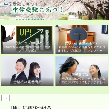
中学受験に克つ！
成績アップの秘訣
受験おすすめアイテム
中学受験現場の塾講師が語る、成績
最近はいろいろと便利なものがあり
アップの秘訣
ますね。 受験にオススメのアイテム
を紹介しています。
子育て論
中学受験に向かうと、そもそも子育
合格祝い 定番商品
てについて考えてしまいますよ
ね・・・。中学受験に向かうお子様
を持つ保護者の方に向けた子育て論
について。
PR
「快」に結びつける