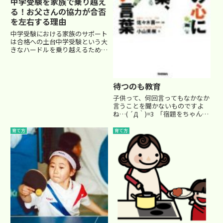
中学受験を家族で乗り越え
る！お父さんの協力が合否
を左右する理由
中学受験における家族のサポート
は合格への土台中学受験という大
きなハードルを乗り越えるために
は、塾のサポートや家庭学習だけ
でなく、「家族の関わり方」も極
めて重要な要素となります。もち
ろん、すべてのご家庭に理想的な
待つのも教育
学習環境が整っているわけでは
あ...
子供って、何回言ってもなかなか
言うことを聞かないものですよ
ね…( ´Д｀)=3 「宿題をちゃんと
やりなさい」 「途中式を丁寧に
書きなさい。だから間違えるんだ
育て方
育て方
から」 「ゲームばっかりやるの
はやめなさい！」 素直に言うこ
とをきく場合...