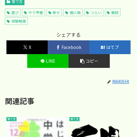
育て方
喜び
やり甲斐
幸せ
個人戦
つらい
継続
受験勉強
シェアする
X
Facebook
はてブ
LINE
コピー
MAKISHI
関連記事
育て方
育て方