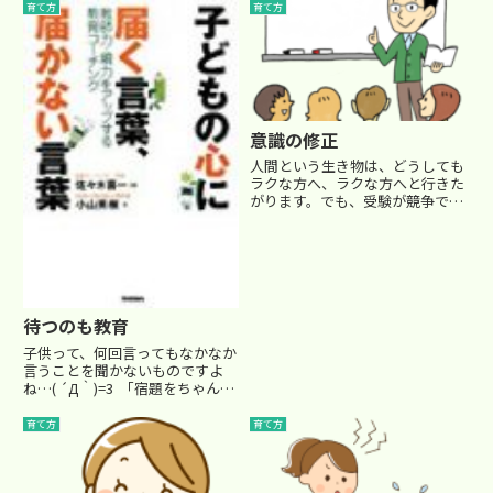
育て方
育て方
意識の修正
人間という生き物は、どうしても
ラクな方へ、ラクな方へと行きた
がります。でも、受験が競争であ
る限り、ラクに合格することはな
かなか難しいです。入試問題は、
楽な勉強しかしてこなかった人に
は解けないようにできているんで
すねぇ…(^_^;)授業でこん...
待つのも教育
子供って、何回言ってもなかなか
言うことを聞かないものですよ
ね…( ´Д｀)=3 「宿題をちゃんと
やりなさい」 「途中式を丁寧に
書きなさい。だから間違えるんだ
育て方
育て方
から」 「ゲームばっかりやるの
はやめなさい！」 素直に言うこ
とをきく場合...