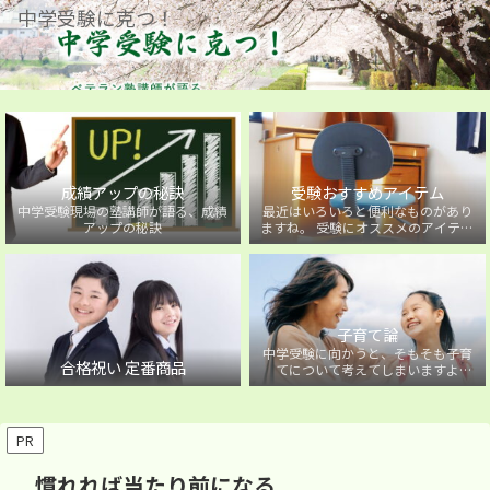
中学受験に克つ！
成績アップの秘訣
受験おすすめアイテム
中学受験現場の塾講師が語る、成績
最近はいろいろと便利なものがあり
アップの秘訣
ますね。 受験にオススメのアイテム
を紹介しています。
子育て論
中学受験に向かうと、そもそも子育
合格祝い 定番商品
てについて考えてしまいますよ
ね・・・。中学受験に向かうお子様
を持つ保護者の方に向けた子育て論
について。
PR
慣れれば当たり前になる