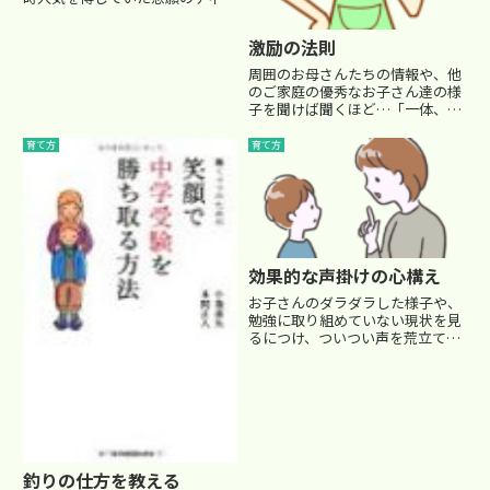
ニーランドへ行くことになりまし
た。そう、受験生の私一人を残し
激励の法則
て…(T_T)別にディズニーランド
に興味があったかというと、そう
周囲のお母さんたちの情報や、他
でもありませんでした。大し...
のご家庭の優秀なお子さん達の様
子を聞けば聞くほど…「一体、う
ちの子は何をやっているんだろ
う…」と、あせる気持ちが募りま
育て方
育て方
す。思い描いていた我が子の理想
の姿への思い入れが強いほど、
その理想と現実のギャップが大き
け...
効果的な声掛けの心構え
お子さんのダラダラした様子や、
勉強に取り組めていない現状を見
るにつけ、ついつい声を荒立てた
り、急（せ）かしたりしたくなり
ます。受験勉強はどうしても大変
なものですから、なかなか積極的
に取り組ませるのは簡単ではあり
ませんよね。大切なのは本人の
モ...
釣りの仕方を教える