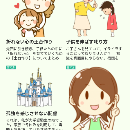
折れない心の土台作り
子供を伸ばす叱り方
先回に引き続き、子供たちの中に
お子さんを見ていて、イライラす
「折れない心」を育てていくため
ることってありませんか？ 勉
の【土台作り】についてまとめて
強を真面目にやらない。宿題をや
みました。人の心、特に子供の心
らない。言うことを聞かない。集
は単純で、 「自分は認められて
中しない。ズルをする…子供を叱
育て方
育て方
いる」という気持ちがあるとき、
りたい、注意したいこと、色々あ
心が平静に保たれるのです。「自
りますよね。塾では、限られた時
分は認められている。だから、
間の中ですで、しっかり...
多...
孤独を感じさせない配慮
それは、私が大学受験生の時でし
た。家族で冬休みを利用して、当
時人気を博していた念願のディズ