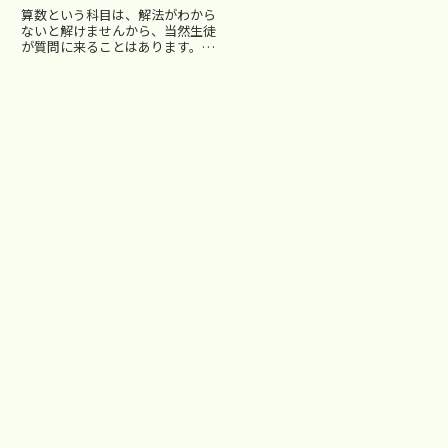
算数という科目は、解法がわから
ないと解けませんから、当然生徒
が質問に来ることはあります。
でも、じっくり教えてあげること
はあまりしません。しかし、５年
生のとあるお母様から言われまし
た。 「前の塾では手取り足取り
教えてもらったのに…」保護者
の...