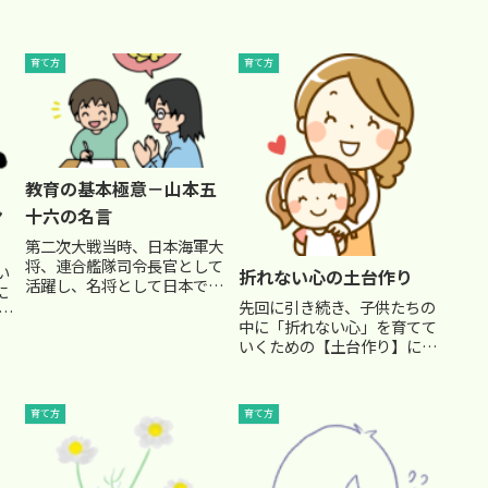
育て方
育て方
教育の基本極意－山本五
ン
十六の名言
第二次大戦当時、日本海軍大
将、連合艦隊司令長官として
い
折れない心の土台作り
活躍し、名将として日本では
に
もちろん、敵国アメリカから
先回に引き続き、子供たちの
学
も称えられた、山本五十六
中に「折れない心」を育てて
う
（やまもと いそろく）とい
いくための【土台作り】につ
う方がいました。 優れた分
いてまとめてみました。人の
、
析と、部下からの厚い信頼を
心、特に子供の心は単純
は
受けていた山本大将は、特に
で、 「自分は認められてい
合
育て方
育て方
兵の教育...
る」という気持ちがあると
を
き、心が平静に保たれるので
す。「自分は認められてい
る。だから、多...