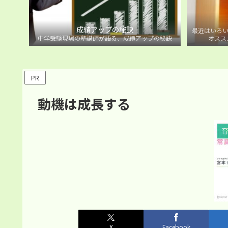
成績アップの秘訣
最近はいろい
中学受験現場の塾講師が語る、成績アップの秘訣
オスス
PR
動機は成長する
X
Facebook