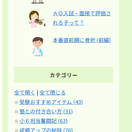
ＡＯ入試 – 面接で評価さ
れる子って？
本番直前期に骨折 (前編)
カテゴリー
全て開く
|
全て閉じる
受験おすすめアイテム (43)
塾との付き合い方 (31)
小６担当奮闘記 (63)
成績アップの秘訣 (76)