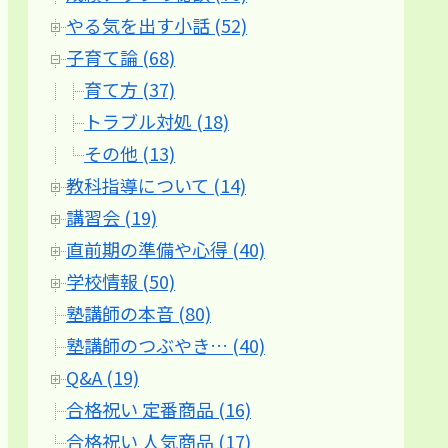
やる気を出す小話 (52)
子育て論 (68)
育て方 (37)
トラブル対処 (18)
その他 (13)
教科指導について (14)
講習会 (19)
直前期の準備や心得 (40)
学校情報 (50)
塾講師の本音 (80)
塾講師のつぶやき… (40)
Q&A (19)
合格祝い 定番商品 (16)
合格祝い 人気商品 (17)