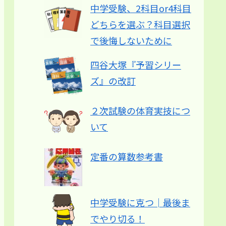
中学受験、2科目or4科目
どちらを選ぶ？科目選択
で後悔しないために
四谷大塚『予習シリー
ズ』の改訂
２次試験の体育実技につ
いて
定番の算数参考書
中学受験に克つ│最後ま
でやり切る！