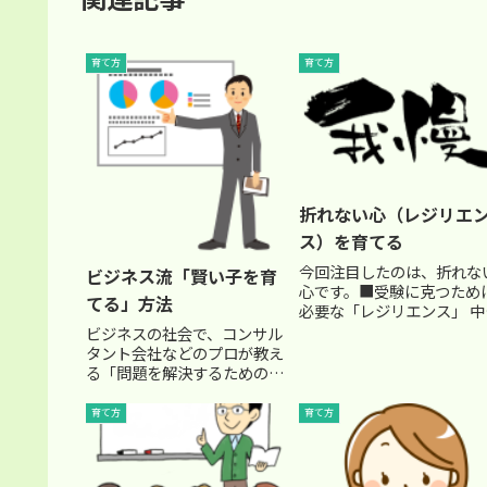
育て方
育て方
折れない心（レジリエ
ス）を育てる
今回注目したのは、折れな
ビジネス流「賢い子を育
心です。■受験に克つため
てる」方法
必要な「レジリエンス」 中
受験という関門に立ち向か
ビジネスの社会で、コンサル
以上、多くのお子さんたち
タント会社などのプロが教え
は、そのまま楽しい楽しい
る「問題を解決するための手
だけで合格を勝ち取ること
法」があります。この手法
簡単ではありません。常に
は、あらゆる活動に応用で
育て方
育て方
格のために自らの学習能力
き、子供のうちから是非身に
向上さ...
つけさせたい方法でもありま
すし、受験勉強をする上でも