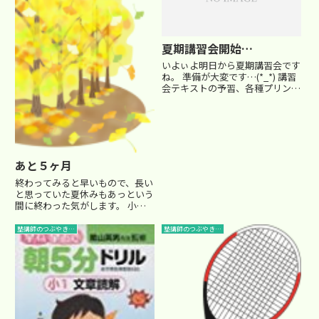
夏期講習会開始…
いよぃよ明日から夏期講習会です
ね。 準備が大変です…(*_*) 講習
会テキストの予習、各種プリント
類の印刷、座席表の作成、なんや
らかんやら… それなのに、今日
もたくさん個別面談が… 時間が
ないなぁ… そして、なんといっ
てもキツイのが、朝早く...
あと５ヶ月
終わってみると早いもので、長い
と思っていた夏休みもあっという
間に終わった気がします。 小６
の受験生にとっては、もうあと５
ヶ月。 これが、案外早いんです
塾講師のつぶやき…
塾講師のつぶやき…
よ…学校も始まり、受験勉強に費
やせる時間も制限されます。 毎
月のように模試を受けて、志望
校...