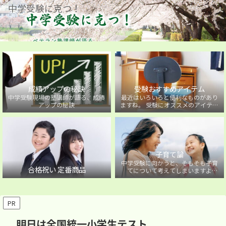
中学受験に克つ！
成績アップの秘訣
受験おすすめアイテム
中学受験現場の塾講師が語る、成績
最近はいろいろと便利なものがあり
アップの秘訣
ますね。 受験にオススメのアイテム
を紹介しています。
子育て論
中学受験に向かうと、そもそも子育
合格祝い 定番商品
てについて考えてしまいますよ
ね・・・。中学受験に向かうお子様
を持つ保護者の方に向けた子育て論
について。
PR
明日は全国統一小学生テスト