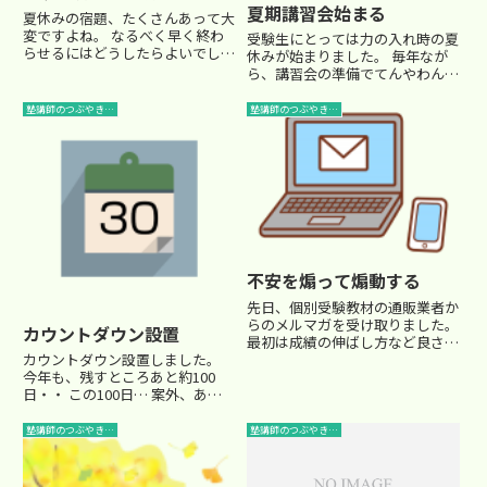
夏期講習会始まる
夏休みの宿題、たくさんあって大
変ですよね。 なるべく早く終わ
受験生にとっては力の入れ時の夏
らせるにはどうしたらよいでしょ
休みが始まりました。 毎年なが
うか？ 心理学的に効果的な方法
ら、講習会の準備でてんやわんや
があります。 人間は、一度何か
です。 毎年のことなんで、早め
に取り掛かると、中途半端だと気
に準備しておけばいいのですが、
塾講師のつぶやき…
塾講師のつぶやき…
持ちが悪く緊張感が持続する。
そう、早めに準備もしているので
逆に完了すると緊張感が緩和す
すが‥面談の後処理やら、新入生
る...
の対応やら、講習会内容の予習...
不安を煽って煽動する
先日、個別受験教材の通販業者か
らのメルマガを受け取りました。
カウントダウン設置
最初は成績の伸ばし方など良さそ
うな情報が届いていたんですね。
カウントダウン設置しました。
しかし、あるときから、進学塾へ
今年も、残すところあと約100
の批判情報が主流になってきまし
日・・ この100日… 案外、あっ
た。名目は、こんな感じ。「誰も
という間なんですよね。 受験生
が知らない進学塾の秘密」 「陥...
のご家庭にとっては慌しい日々が
塾講師のつぶやき…
塾講師のつぶやき…
やってきます。 でも、あせって
ばかりいても仕方ありません。
時間をうまくやりくりして、...