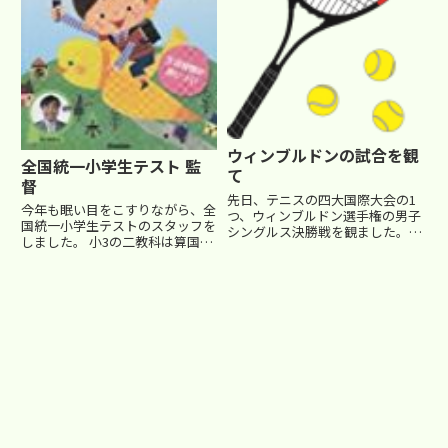
ウィンブルドンの試合を観
全国統一小学生テスト 監
て
督
先日、テニスの四大国際大会の1
今年も眠い目をこすりながら、全
つ、ウィンブルドン選手権の男子
国統一小学生テストのスタッフを
シングルス決勝戦を観ました。正
しました。 小3の二教科は算国各
直、テニスの試合をテレビで見て
35分であっという間な感じです
も、あんまり面白いと思ったこと
ね。 算数より国語がとりやすか
はなかったのですが、 決勝戦だ
ったようです。 小3くらいだと、
からと何気なく観ていたその試合
全く手が動かないような子もいま
から、目が離せなくなりまし
すね…^_^; テストは意...
た。...