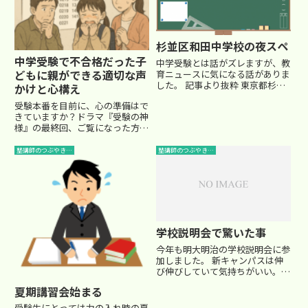
(笑) それができる生徒...
と、何もする気が起きなくなりま
す...
杉並区和田中学校の夜スペ
中学受験で不合格だった子
中学受験とは話がズレますが、教
どもに親ができる適切な声
育ニュースに気になる話がありま
した。 記事より抜粋 東京都杉並
かけと心構え
区立和田中学の藤原和博校長は、
受験本番を目前に、心の準備はで
勉強のできる中学２年生を２０名
きていますか？ドラマ『受験の神
選んで、都立の進学指導重点校や
様』の最終回、ご覧になった方も
私立の中上位校を目標とする進学
多いのではないでしょうか。受験
塾「SAPIX（さぴっくす）...
シーズンを描いたこのドラマは、
塾講師のつぶやき…
塾講師のつぶやき…
親子で受験に挑む姿をリアルに描
いており、共感できる場面も多か
ったですね。入試本番、実際の
会...
学校説明会で驚いた事
今年も明大明治の学校説明会に参
加しました。 新キャンパスは伸
び伸びしていて気持ちがいい。
これは人気が出て当然でしょう。
夏期講習会始まる
しかし、入試の難易度はやっぱり
難しすぎ。 学校の先生は、共学
受験生にとっては力の入れ時の夏