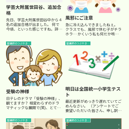
学芸大附属世田谷、追加合
格
風邪にご注意
先日、学芸大附属世田谷中から４
名の追加合格が出ました。 何で
急に冷え込んできましたねぇ。
今頃、といった感じですね。詳し
クラスでも、風邪で休む子がチラ
い経緯は分かりませんが、入試問
ホラ… かくいう私も何だか咳が
題の研究をしていた際にミスが発
コホコホと… 風邪引いても、あ
覚したとか。実は私の教え子がこ
んまりいいことありませんもん
塾講師のつぶやき…
塾講師のつぶやき…
の学校を受験して不合格だったの
ね。 (健康のありがたみは分かり
で、もしやその４名に入ってい
ますが…) みなさんも十分ご注意
な...
下さいね。
明日は全国統一小学生テス
受験の神様
ト
日テレのドラマ「受験の神様」、
最近更新がめっきり遅れていてご
観てますか？ 相変わらずのドラ
めんなさい。 （アンケートでご
マティックな展開で(笑)、とても
要望いただいた皆さん、申し訳あ
面白いですね。 もちろん、現実
りません） 日々現場で色々なこ
ではあり得ないって話が続きます
とがあり、めまぐるしいのです
塾講師のつぶやき…
塾講師のつぶやき…
が・・(笑)。 理科の単元内容、１
が、記事にまとめて書くのは、結
週間で完璧に暗記せよって・・・
構気を使うのです・・ 家に戻る