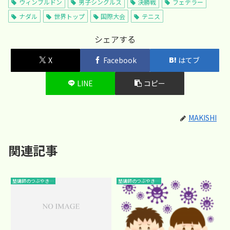
ウィンブルドン
男子シングルス
決勝戦
フェデラー
ナダル
世界トップ
国際大会
テニス
シェアする
X
Facebook
はてブ
LINE
コピー
MAKISHI
関連記事
塾講師のつぶやき…
塾講師のつぶやき…