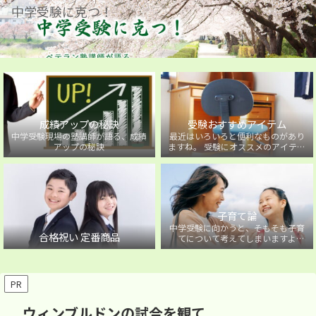
中学受験に克つ！
成績アップの秘訣
受験おすすめアイテム
中学受験現場の塾講師が語る、成績
最近はいろいろと便利なものがあり
アップの秘訣
ますね。 受験にオススメのアイテム
を紹介しています。
子育て論
中学受験に向かうと、そもそも子育
合格祝い 定番商品
てについて考えてしまいますよ
ね・・・。中学受験に向かうお子様
を持つ保護者の方に向けた子育て論
について。
PR
ウィンブルドンの試合を観て