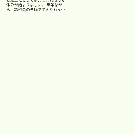
になっても難易度が上がったわけ
休みが始まりました。 毎年なが
ではないんですよ、などと昨年
ら、講習会の準備でてんやわんや
と...
です。 毎年のことなんで、早め
に準備しておけばいいのですが、
そう、早めに準備もしているので
すが‥面談の後処理やら、新入生
の対応やら、講習会内容の予習...