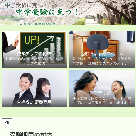
中学受験に克つ！
成績アップの秘訣
受験おすすめアイテム
中学受験現場の塾講師が語る、成績
最近はいろいろと便利なものがあり
アップの秘訣
ますね。 受験にオススメのアイテム
を紹介しています。
子育て論
中学受験に向かうと、そもそも子育
合格祝い 定番商品
てについて考えてしまいますよ
ね・・・。中学受験に向かうお子様
を持つ保護者の方に向けた子育て論
について。
PR
受験期間の対応