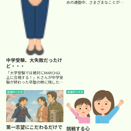
めの通塾中、さまざまなことが起
こるかと思います。 全てが順調
に進んでいくなんてのは稀(まれ)
で、どのご家庭にも様々な悩みが
あるものです。その中で、特に敏
感になるのが、成績によって...
中学受験、大失敗だったけ
ど・・・
「大学受験では絶対にMARCH以
上に合格する！」Ｋさんが中学受
験が終わった卒塾の時に残したメ
ッセージです。Ｋさんは、プライ
ドの高い女の子でした。 塾でも
塾講師の本音
塾講師の本音
最上位クラスをキープし、御三家
中学を目指していました。 しか
し、２月の本番受験。残念なが...
第一志望にこだわるだけで
挑戦する心