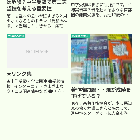
は危険？中学受験で第二志
中学受験はまさに"挑戦"です。平
望校を考える重要性
均実倍率３倍を超えるような首都
圏の難関受験を、弱冠12歳の小
第一志望への思いが強すぎると見
学生がチャレンジするわけです。
えなくなるものドラマ『受験の神
それは、お父様お母様にとっても
様』で登場した、皆から「無理だ
大きなチャレンジです。 我が子
よ」と言われてしまうような学校
の簡単ではないチャレンジに、早
を目指す少女・恵美ちゃん。「馬
塾講師の本音
塾講師の本音
くから塾通いをさせ、時にはお...
鹿にされても行きたい学校があ
る」――この気持ちは、受験をするお
子さんにとってすごく大切なモ...
★リンク集
★中学受験・学習関連 ●受験情
報 - インターエデュ さまざまな
著作権問題・・親が成績を
クチコミ関連情報など ●中学受
下げている？
験お役立ちグッズ 中学受験のお
役立ちグッズを紹介しています。
現在、某著作権協会が、少し悪知
●中学受験家庭教師センター
恵の働く弁護士さんと協力して、
NAVI 中学受験対応の家庭教師を
進学塾をターゲットに大金を巻き
紹介しています。 ●頭が...
上げようと画策しているようで
す。塾講師は、より効果的に生徒
の学力をつけるように、自作のプ
リントを作成します。それは市販
されている教材や過去問の良いと