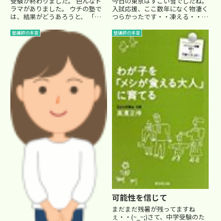
受験が終わりました。 色んなド
今日の東京はすごい雪でしたね。
ラマがありました。 ウチの塾で
入試応援、ここ数年になく物凄く
は、結果がどうあろうと、 「受
つらかったです・・凍える・・
験、お疲れ様でした」 の気持ち
でも、そんな中、笑顔を作って受
を込めて慰労会を催します。 み
験に挑んでくれた子達もたくさん
塾講師の本音
塾講師の本音
んな参加して、お菓子を囲んで色
いました。頼もしい。さて、既に
んな話をしたり、ゲームを催して
第一志望校の結果が発表されて、
豪華商品も用意され、ひととき
喜んでいるご家庭もあれば、複...
の...
可能性を信じて
まだまだ残暑が残ってますね
ぇ・・(~_~;)さて、中学受験のた