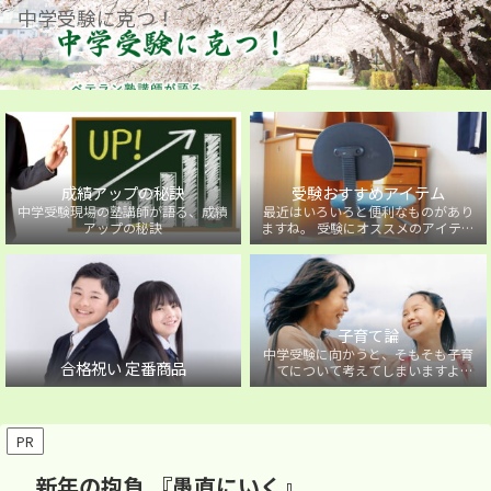
中学受験に克つ！
成績アップの秘訣
受験おすすめアイテム
中学受験現場の塾講師が語る、成績
最近はいろいろと便利なものがあり
アップの秘訣
ますね。 受験にオススメのアイテム
を紹介しています。
子育て論
中学受験に向かうと、そもそも子育
合格祝い 定番商品
てについて考えてしまいますよ
ね・・・。中学受験に向かうお子様
を持つ保護者の方に向けた子育て論
について。
PR
新年の抱負 『愚直にいく』