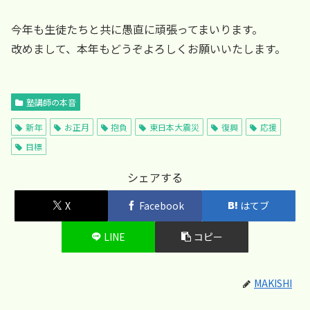
今年も生徒たちと共に愚直に頑張ってまいります。
改めまして、本年もどうぞよろしくお願いいたします。
塾講師の本音
新年
お正月
抱負
東日本大震災
復興
応援
目標
シェアする
X
Facebook
はてブ
LINE
コピー
MAKISHI