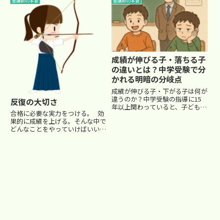
塾講師の本音
塾講師の本音
いました。頼もしい。さて、既に
通うにせよ、転塾にせよ、入塾テ
第一志望校の結果が発表されて、
ストや体験を経て入塾に至りま
喜んでいるご家庭もあれば、複...
す。同じ学年にクラスの数が多い
場...
成績が伸びる子・落ちる子
の違いとは？中学受験で分
かれる明暗の分岐点
成績が伸びる子・下がる子は何が
違うのか？中学受験の指導に15
反復の大切さ
年以上関わっていると、子どもた
合格に必要な実力をつける。 効
ちの成績が伸びるかどうかの「予
果的に成績を上げる。そんな中で
兆」が見えてくるようになりま
どんなことをやっていけばいいの
す。「この子は今後きっと伸びて
か… 「大切なこと」は何なの
いくだろう」「このままだと、成
か…特に成績が低迷していたりす
績が下がるかもしれない」そんな
ると、考えますよね。新たな参考
直...
書を購入してみたり、家庭教師を
雇ってみたり…我々塾講師も...