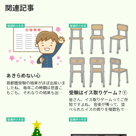
関連記事
塾講師の本音
塾講師の本音
あきらめない心
首都圏受験の結果がほぼ出揃いま
したね。 毎年この時期は悲喜こ
受験はイス取りゲーム？①
もごも。 それなりの結果も出ま
したが、やはり担当生徒 全員第
皆さん、イス取りゲームってご存
一志望合格とはいきませんでし
知ですよね。 音楽が鳴って、並
た…(+_+;)■あきらめない心それ
べられたイスの周りを複数名でぐ
ぞれのご家庭がドラマチックで、
るぐる回る、あのゲームです。
涙あり笑いありとなりました...
でも、人数よりイスの数が少ない
塾講師の本音
塾講師の本音
んですよね。 音楽がストップし
た瞬間に座る。 座れる人もいれ
ば、座れない人も出てしまう。 ...