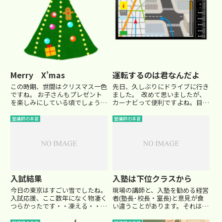
Merry X’mas
運転するのは君なんだよ
この時期、世間はクリスマス一色
先日、久しぶりにドライブに行き
ですね。 お子さんもプレゼント
ました。 改めて思いましたが、
を楽しみにしている頃でしょうか
カーナビって便利ですよね。目的
(^^) 残念ながら、塾講師にとって
地までの最短経路を示してくれ
はつらい時期です。 二学期終了
て、ちゃんと曲がり角が近づくと
塾講師の本音
塾講師の本音
後の個別面談、そして何と言って
声で知らせてくれます。最近は渋
も冬期講習会の準備… 教材の準
滞の情報まで教えてくれたりしま
備から予習まで、やる仕事...
すね。たまに、電波が届かなく
て...
入試結果
入塾は下位クラスから
今日の東京はすごい雪でしたね。
現場の講師と、入塾を勧める経営
入試応援、ここ数年になく物凄く
者(塾長･校長・室長)と意見が食
つらかったです・・凍える・・
い違うことがあります。それは、
でも、そんな中、笑顔を作って受
「新入生をどのクラスに入れる
験に挑んでくれた子達もたくさん
か」という場合です。新しく塾に