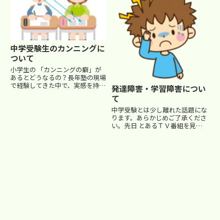
す。それゆえ、周囲の大人たちが
てくれない… こんなこと...
なだめたり、励ましたり、時には
叱...
中学受験生のカンニングに
ついて
小学生の 「カンニングの癖」が
あるとどうなるの？長年塾の現場
で経験してきた中で、実感を持っ
発達障害・学習障害につい
て言えることがあります。当り前
て
のことかもしれませんけど、それ
は、「カンニング癖のある子の成
中学受験とは少し離れた話題にな
績は、確実に下がっていく」とい
ります。あらかじめご了承くださ
うことです。”成績が伸びない”...
い。先日 とあるＴＶ番組を見て
いて、昔担当していたＴ君という
男の子のことを思い出しました。
番組は 発達障害、学習障害の人
の苦悩に注目した番組でした。発
達障害の人は子供の頃からある
特...