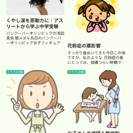
くやし涙を原動力に｜アス
リートから学ぶ中学受験
バンクーバーオリンピックの浅田
真央 銀メダル先日のバンクーバ
ーオリンピック女子フィギュア。
花粉症の悪影響
注目の競技だったので、ご覧にな
られた方も多かったのではないで
すっかり春めいてきた今日この頃
しょうか。浅田真央ちゃん、銀メ
ですが、私のような 花粉症の者
ダル。ライバルのキム・ヨナ選手
にとっては、結構つらい時期で
には負けてしまいました。残念
す。今回は、ちょっと横道にそれ
で...
ますが、花粉症についてです。
トラブル対処
トラブル対処
私は確か中学生の頃、花粉症を自
覚するようになりました。症状と
は長い付き合いなのもあり、対
処...