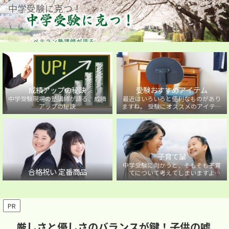
中学受験に克つ！
成績アップの秘訣
受験おすすめアイテム
中学受験現場の塾講師が語る、成績
最近はいろいろと便利なものがあり
アップの秘訣
ますね。 受験にオススメのアイテム
を紹介しています。
子育て論
中学受験に向かうと、そもそも子育
合格祝い 定番商品
てについて考えてしまいますよ
ね・・・。中学受験に向かうお子様
を持つ保護者の方に向けた子育て論
について。
PR
厳しさと優しさのバランスが鍵！子供の嘘