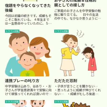
お子さんの成績＆性格別
親としての接し方
宿題をやらなくなってきた
後編
ご家庭のお子さんを中学受験の勉
強に駆り立てる。 日々の生活
今回は前編の続きです。成績もそ
の中でも、なかなか思うように行
こそこ取れている。 ４年生まで
かず、苦労されることも多いと思
は一生懸命やっていたのに、５年
います。 今回は、「良い中学
生になってから宿題を ぜんぜん
受験をする」という目的を掲げた
やらなくなってきた。最近は言う
トラブル対処
トラブル対処
として、大きく以下の４つの状態
ことを聞かなくて、反発ばっかり
に分けて、留意点をコメントし
してくる… といったケースのお
て...
話です。■反発の原因は、褒め
ら...
連携プレーの叱り方
ただただ忍耐
中学受験は山あり、谷あり・・お
・子供が言うことを聞かない…
子さんが学習意欲満々で受験に向
・思ったように成績が伸びてくれ
けて頑張ってくれれば良いのです
ない… ・成績がむしろ後退し
が、何せまだまだ小学生。 未熟
ているくせに、全くやる気をみせ
であるが故に、そんなに上手くい
ない… ・こちらが一生懸命教
トラブル対処
トラブル対処
かないことのほうが多いもので
えているのに、全く応えようとし