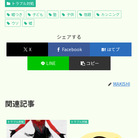
トラブル対処
嘘つき
子ども
塾
子供
宿題
カンニング
ウソ
嘘
シェアする
X
Facebook
はてブ
LINE
コピー
MAKISHI
関連記事
トラブル対処
トラブル対処