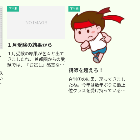
めるスピードや、毎回のテス
解
でしょうか？点数はインター
トでみんなから遅れをとっ
ネットで見れるようで、私も
下半期
下半期
て、ついついからかわれてい
の
担当している下位クラスの子
ました。講師からも、最上位
一
たちへの聞き取りをしていま
クラスの生徒としては物足り
すが、あまり芳しい報告は聞
ないと...
..
こえず…(T_T)さて、以前も
書...
１月受験の結果から
１月受験の結果が色々と出て
い
きましたね。 首都圏からの受
験では、『お試し』感覚なの
講師を超えろ！
で、気分よく合格をとってく
以
る生徒たちが多いです。うち
い
合判①の結果、戻ってきまし
の校舎も全勝中。 生徒たちに
へ
たね。今年は数年ぶりに最上
も、「練習だから」 と気軽に
受
位クラスを受け持っているの
受けに行くことを伝えていた
れ
で、それなりに高得点をたた
ので、 「全く緊張しなかっ...
。
き出してくれました。 偏差値
能
６５を目指せ！と何度も言っ
て送り出したら、 なんと本当
低
にクラス平均偏差値が６５を
超えました。 （自分で言っ
て...