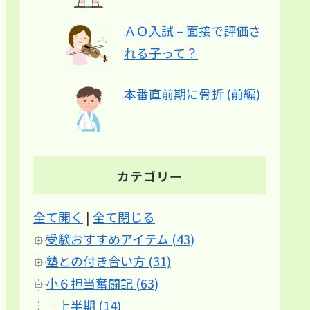
ＡＯ入試 – 面接で評価さ
れる子って？
本番直前期に骨折 (前編)
カテゴリー
全て開く
|
全て閉じる
受験おすすめアイテム (43)
塾との付き合い方 (31)
小６担当奮闘記 (63)
上半期 (14)