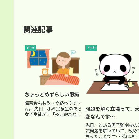
関連記事
下半期
下半期
ちょっとめずらしい愚痴
講習会ももうすぐ終わりです
問題を解く立場って、
ね。 先日、小６受験生のある
女子生徒が、「夜、眠れな
変なんです…
い」という話を愚痴っぽくし
先日、とある男子難関校の
てきました。 「うちのおかあ
試問題を解いていて、改め
さん、無理矢理寝かし付ける
思ったことです… 私は理系
んだよ。 布団に入ってから１