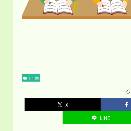
下半期
シ
X
LINE