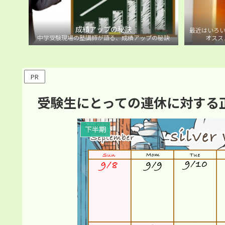
成績アップの秘訣
最近はいろい
中学受験現場の塾講師が語る、成績アップの秘訣
オスス
PR
受験生にとっての連休に対する
下半期