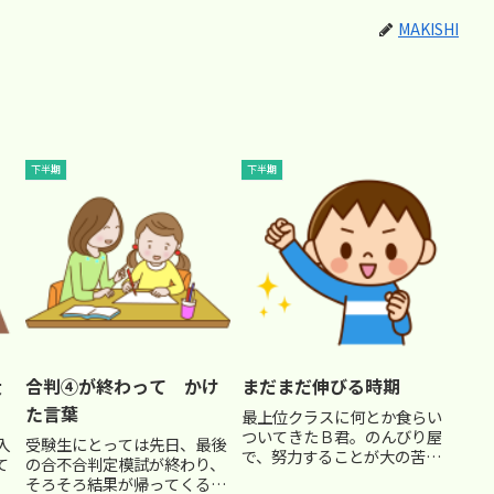
MAKISHI
下半期
下半期
大
合判④が終わって かけ
まだまだ伸びる時期
た言葉
最上位クラスに何とか食らい
ついてきたＢ君。のんびり屋
入
受験生にとっては先日、最後
で、努力することが大の苦手
て
の合不合判定模試が終わり、
（苦笑）夏の間は、宿題を進
担
そろそろ結果が帰ってくる頃