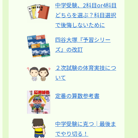
中学受験、2科目or4科目
どちらを選ぶ？科目選択
で後悔しないために
四谷大塚『予習シリー
ズ』の改訂
２次試験の体育実技につ
いて
定番の算数参考書
中学受験に克つ│最後ま
でやり切る！