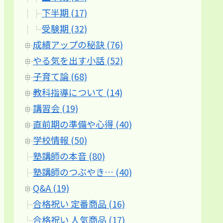
下半期 (17)
受験期 (32)
成績アップの秘訣 (76)
やる気を出す小話 (52)
子育て論 (68)
教科指導について (14)
講習会 (19)
直前期の準備や心得 (40)
学校情報 (50)
塾講師の本音 (80)
塾講師のつぶやき… (40)
Q&A (19)
合格祝い 定番商品 (16)
合格祝い 人気商品 (17)