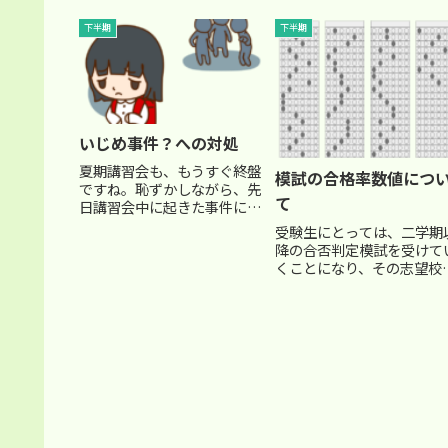
当ですので、算数と理科を
時間以上も眠れないんだよ。
きました。 ２教科分を一気
だったら、勉強してたいの
下半期
下半期
に、最初から最後まで全て
に...
問題を解いてみました。 (
応規定の受験時間は算数50
分、理科40分です)後で解説.
いじめ事件？への対処
夏期講習会も、もうすぐ終盤
模試の合格率数値につ
ですね。恥ずかしながら、先
て
日講習会中に起きた事件につ
いてお話します。塾内でのい
受験生にとっては、二学期
じめ事件発生小６の下位クラ
降の合否判定模試を受けて
ス内で、昼休みの時間に複数
くことになり、その志望校
の男子が、ある大人しい女の
の判定結果次第で、実際の
子１人を からかって「いじ
験校を最終的に絞っていか
め」の状況があったと報告を
ることになるかと思います
受けた...
多くの模試では、合格の可
性が高ければ、合格率が
「80％以上」と評価され、
ければ「...