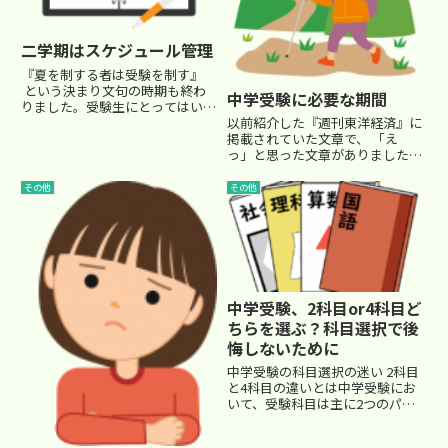
二学期はスケジュール管理
『夏を制する者は受験を制す』
という決まり文句の時期も終わ
中学受験に必要な期間
りました。受験生にとってはいよ
いよ入試本番まであと５ヶ月で
以前紹介した『週刊東洋経済』に
す。これからの時期、受験生は忙
掲載されていた文章で、 「え
しくなります。 (５年生も学習内
っ」と思った文章がありました。
容の難度が上がるので大変なんで
内容は、受験対策で小三から塾に
すけどね…)まず、学校の二学...
通わせる必要があるのか？ とい
その他
その他
う内容です。それは、我々現場の
塾講師としても、人それぞれで、
『必ずしも通わせる必要はない』
と...
中学受験、2科目or4科目ど
ちらを選ぶ？科目選択で後
悔しないために
中学受験の科目選択の迷い 2科目
と4科目の違いとは中学受験にお
いて、受験科目は主に2つのパタ
ーンがあります。国語と算数の
「2科目受験」と、理科・社会も