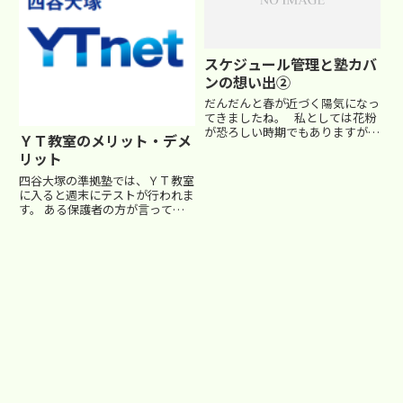
スケジュール管理と塾カバ
ンの想い出②
だんだんと春が近づく陽気になっ
てきましたね。 私としては花粉
が恐ろしい時期でもありますが…
ＹＴ教室のメリット・デメ
(^_^;)さて、新学年では未だに教
リット
科書を忘れたとか、ノートを忘れ
たとかいう生徒がいます。 し
四谷大塚の準拠塾では、ＹＴ教室
かも授業前ならまだしも、授業が
に入ると週末にテストが行われま
始まってから言...
す。 ある保護者の方が言ってい
ました。「ＹＴ教室に入ると、塾
の宿題で忙しいのに、さらに毎週
週末テストがあるから、６年生に
入ってからの方がいいわ。」確か
に、一理ありますね。さて、週
末...