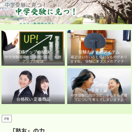
中学受験に克つ！
成績アップの秘訣
受験おすすめアイテム
中学受験現場の塾講師が語る、成績
最近はいろいろと便利なものがあり
アップの秘訣
ますね。 受験にオススメのアイテム
を紹介しています。
子育て論
中学受験に向かうと、そもそも子育
合格祝い 定番商品
てについて考えてしまいますよ
ね・・・。中学受験に向かうお子様
を持つ保護者の方に向けた子育て論
について。
PR
「塾友」の力