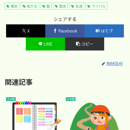
親友
助かる
塾
塾友
友達
ライバル
シェアする
X
Facebook
はてブ
LINE
コピー
MAKISHI
関連記事
その他
その他