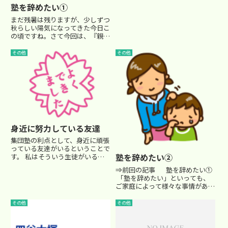
加えた「4科目受験」です。ま
塾を辞めたい①
た、学校によっては2科または4
科から選択できる場合もありま
まだ残暑は残りますが、少しずつ
す。...
秋らしい陽気になってきた今日こ
の頃ですね。さて今回は、『親と
しては通塾させたいのに、本人が
「塾を辞めたい」と言い出した場
その他
その他
合』のお話です。意外と「よくあ
る話」なんじゃないかと思いま
す。 思うことは色々あるのです
が...
身近に努力している友達
集団塾の利点として、身近に頑張
っている友達がいるということで
塾を辞めたい②
す。 私はそういう生徒がいると
きは、全体にも紹介します。以前
⇒前回の記事 塾を辞めたい①
の記事（参照）にも紹介しました
「塾を辞めたい」といっても、
が、私が担当する小6のクラス
ご家庭によって様々な事情がある
で、とても頑張っているＴ君とい
でしょうから結構難しいテーマで
う男の子がいます。 Ｔ君は小5
すね…(+_+;)前回も申し上げまし
その他
その他
で...
たが、この仕事に携わるものとし
ては、お子さんたちが元気に通塾
して、前向き...