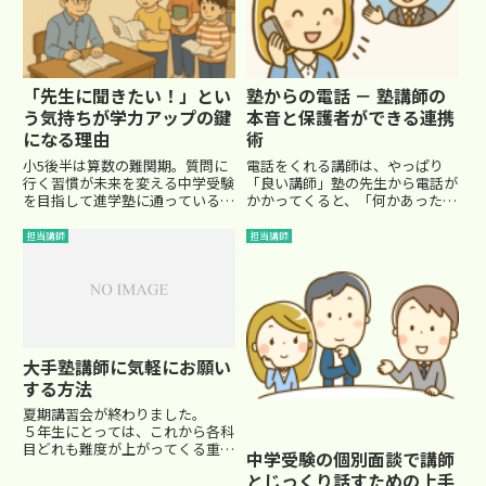
に沿って授業が...
「先生に聞きたい！」とい
塾からの電話 － 塾講師の
う気持ちが学力アップの鍵
本音と保護者ができる連携
になる理由
術
小5後半は算数の難関期。質問に
電話をくれる講師は、やっぱり
行く習慣が未来を変える中学受験
「良い講師」塾の先生から電話が
を目指して進学塾に通っている小
かかってくると、「何かあったの
学生にとって、特に小5の後半は
かな？」とドキッとされるお母さ
大きな山場です。算数のカリキュ
んも多いかもしれません。です
担当講師
担当講師
ラムもぐっと難しくなり、苦戦す
が、その電話、実はとても価値の
るお子さんも少なくない時期です
ある“サイン”かもしれません。正
ね。そんな中、明日大きなテス
直に申し上げて、わざわざ電話を
ト...
く...
大手塾講師に気軽にお願い
する方法
夏期講習会が終わりました。
５年生にとっては、これから各科
目どれも難度が上がってくる重要
中学受験の個別面談で講師
な時期。 そして、６年生にと
とじっくり話すための上手
っては いよいよ受験が現実的に