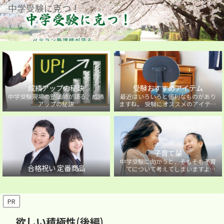
中学受験に克つ！
成績アップの秘訣
受験おすすめアイテム
中学受験現場の塾講師が語る、成績
最近はいろいろと便利なものがあり
アップの秘訣
ますね。 受験にオススメのアイテム
を紹介しています。
子育て論
中学受験に向かうと、そもそも子育
合格祝い 定番商品
てについて考えてしまいますよ
ね・・・。中学受験に向かうお子様
を持つ保護者の方に向けた子育て論
について。
PR
欲しい積極性(後編)