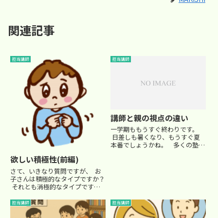
関連記事
担当講師
担当講師
講師と親の視点の違い
一学期ももうすぐ終わりです。
日差しも暑くなり、もうすぐ夏
本番でしょうかね。 多くの塾で
は、一学期の終了時に個別面談な
欲しい積極性(前編)
どが行われるのではないでしょう
か？今回は、あたりまえの事かも
さて、いきなり質問ですが、 お
しれませんが、講師と親の視点に
子さんは積極的なタイプですか？
ついて改めて注目してみま...
それとも消極的なタイプです
か？ 私自身は集団塾の講師
です。 集団授業の良い点は、受
担当講師
担当講師
験に必要な学習内容を必要な時期
に効果的に組まれたカリキュラム