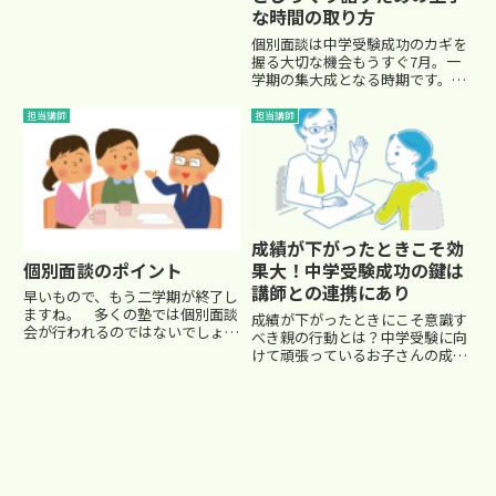
な時間の取り方
迫ってくる秋を迎えます。最近と
ある中学受験情報誌上で、『中学
個別面談は中学受験成功のカギを
受験BIBLE』や『受験手帳』...
握る大切な機会もうすぐ7月。一
学期の集大成となる時期です。多
くの進学塾では、夏休み前に大き
なテストが予定されており、ここ
担当講師
担当講師
で成果を出したいと考えているご
家庭も多いのではないでしょう
か。そしてこの時期、保護者向け
の...
成績が下がったときこそ効
個別面談のポイント
果大！中学受験成功の鍵は
講師との連携にあり
早いもので、もう二学期が終了し
ますね。 多くの塾では個別面談
成績が下がったときにこそ意識す
会が行われるのではないでしょう
べき親の行動とは？中学受験に向
か？ 塾の規模、クラスの規模
けて頑張っているお子さんの成績
にもよると思いますが、個別面談
が思うように伸びないと、不安や
の時間というのはそんなに長くは
焦りを感じるのは当然のことで
ないと思います。 せいぜい15分
す。ある教え子の一人が、かつて
から20...
上位クラスにいたものの、成績が
低下してクラスが下がってしまっ
た...