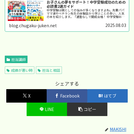
お子さんの夢をサポート！中学受験成功のための
必読書2選ガイド
中学受験は親としての悩みが多くなりますよね。先輩パパ
ママ達やベテラン先生の体験談から学ぶことの多い、人気
の本を紹介します。『通塾なしで開成合格！ 中学受験おう
ち勉強法』－ 自宅学習で合格を目指す！「中学受験＝塾通
いが必須」というイメージがあ...
2025.08.03
blog.chugaku-juken.net
担当講師
成績が悪い時
担当と相談
シェアする
X
Facebook
はてブ
LINE
コピー
MAKISHI