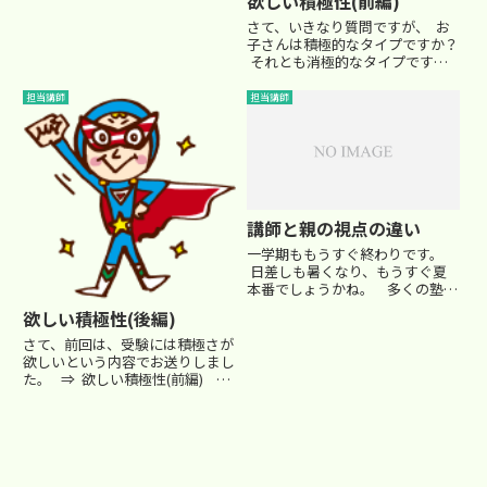
欲しい積極性(前編)
な時期。 そして、６年生にと
っては いよいよ受験が現実的に
さて、いきなり質問ですが、 お
迫ってくる秋を迎えます。最近と
子さんは積極的なタイプですか？
ある中学受験情報誌上で、『中学
それとも消極的なタイプです
受験BIBLE』や『受験手帳』...
か？ 私自身は集団塾の講師
です。 集団授業の良い点は、受
担当講師
担当講師
験に必要な学習内容を必要な時期
に効果的に組まれたカリキュラム
に沿って授業が...
講師と親の視点の違い
一学期ももうすぐ終わりです。
日差しも暑くなり、もうすぐ夏
本番でしょうかね。 多くの塾で
は、一学期の終了時に個別面談な
欲しい積極性(後編)
どが行われるのではないでしょう
か？今回は、あたりまえの事かも
さて、前回は、受験には積極さが
しれませんが、講師と親の視点に
欲しいという内容でお送りしまし
ついて改めて注目してみま...
た。 ⇒ 欲しい積極性(前編) で
も、お子さんのタイプも色々で
す。 確かに、受験生向きかと言
われるとそうでないタイプのお子
さんもたくさんいるでしょう。
・...