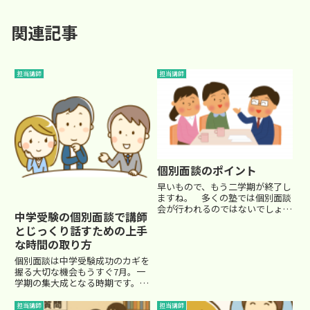
関連記事
担当講師
担当講師
個別面談のポイント
早いもので、もう二学期が終了し
ますね。 多くの塾では個別面談
会が行われるのではないでしょう
中学受験の個別面談で講師
か？ 塾の規模、クラスの規模
とじっくり話すための上手
にもよると思いますが、個別面談
の時間というのはそんなに長くは
な時間の取り方
ないと思います。 せいぜい15分
個別面談は中学受験成功のカギを
から20...
握る大切な機会もうすぐ7月。一
学期の集大成となる時期です。多
くの進学塾では、夏休み前に大き
なテストが予定されており、ここ
担当講師
担当講師