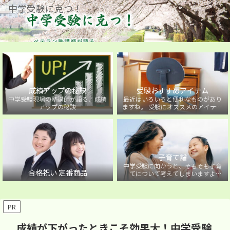
中学受験に克つ！
成績アップの秘訣
受験おすすめアイテム
中学受験現場の塾講師が語る、成績
最近はいろいろと便利なものがあり
アップの秘訣
ますね。 受験にオススメのアイテム
を紹介しています。
子育て論
中学受験に向かうと、そもそも子育
合格祝い 定番商品
てについて考えてしまいますよ
ね・・・。中学受験に向かうお子様
を持つ保護者の方に向けた子育て論
について。
PR
成績が下がったときこそ効果大！中学受験