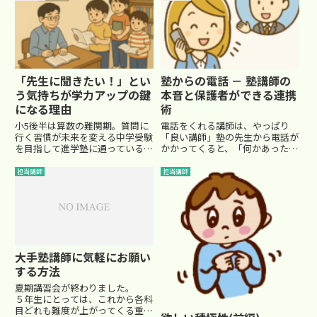
で成果を出したいと考えているご
家庭も多いのではないでしょう
か。そしてこの時期、保護者向け
の...
「先生に聞きたい！」とい
塾からの電話 － 塾講師の
う気持ちが学力アップの鍵
本音と保護者ができる連携
になる理由
術
小5後半は算数の難関期。質問に
電話をくれる講師は、やっぱり
行く習慣が未来を変える中学受験
「良い講師」塾の先生から電話が
を目指して進学塾に通っている小
かかってくると、「何かあったの
学生にとって、特に小5の後半は
かな？」とドキッとされるお母さ
大きな山場です。算数のカリキュ
んも多いかもしれません。です
担当講師
担当講師
ラムもぐっと難しくなり、苦戦す
が、その電話、実はとても価値の
るお子さんも少なくない時期です
ある“サイン”かもしれません。正
ね。そんな中、明日大きなテス
直に申し上げて、わざわざ電話を
ト...
く...
大手塾講師に気軽にお願い
する方法
夏期講習会が終わりました。
５年生にとっては、これから各科
目どれも難度が上がってくる重要