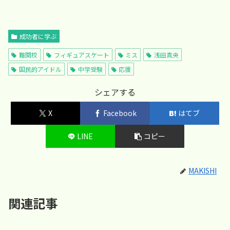
成功者に学ぶ
難関校
フィギュアスケート
ミス
浅田真央
国民的アイドル
中学受験
応援
シェアする
X
Facebook
はてブ
LINE
コピー
MAKISHI
関連記事