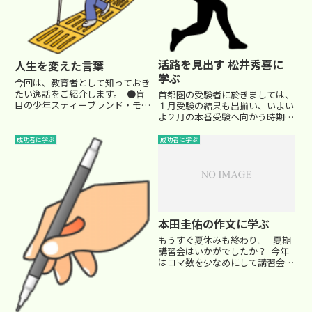
活路を見出す 松井秀喜に
人生を変えた言葉
学ぶ
今回は、教育者として知っておき
たい逸話をご紹介します。 ●盲
首都圏の受験者に於きましては、
目の少年スティーブランド・モリ
１月受験の結果も出揃い、いよい
スという黒人の少年がいました。
よ２月の本番受験へ向かう時期と
彼は、「未熟児網膜症」という
なりました。本番の受験は１月受
病気でした。 モリス少年は未
験と比べてかなり熾烈な争いにな
成功者に学ぶ
成功者に学ぶ
熟児で生まれたために、保育器で
る学校が多いですので、結果がど
育てられたのですが、そこで...
う出るかは普段の成績の良かった
生徒であったとしても、決して
侮...
本田圭佑の作文に学ぶ
もうすぐ夏休みも終わり。 夏期
講習会はいかがでしたか？ 今年
はコマ数を少なめにして講習会に
臨みましたので、体調は崩さずに
すみました（苦笑） しかし、受
験生も仕上がり具合はまだまだ…
(^_^;) 二学期から更に気合を入