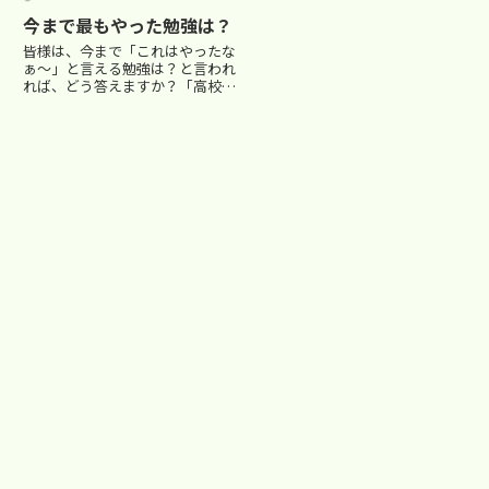
れて指導して...
今まで最もやった勉強は？
皆様は、今まで「これはやったな
ぁ～」と言える勉強は？と言われ
れば、どう答えますか？「高校受
験の時、3日で数学の過去問を10
年分解いた！」「大学受験の時、
一ヶ月で英単語を6000語丸暗記
した！」「浪人時代の時、丸２日
徹夜で勉強した！」「いやい...