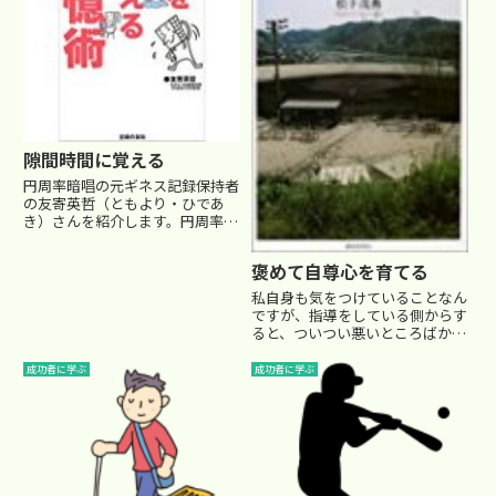
隙間時間に覚える
円周率暗唱の元ギネス記録保持者
の友寄英哲（ともより・ひであ
き）さんを紹介します。円周率の
暗唱には、友寄氏が会社員の頃、
たまたま興味をもって、面白半分
褒めて自尊心を育てる
に取り組んだそうです。なんで
も、「会社の宴会芸で披露すると
私自身も気をつけていることなん
好評で、人脈も広がって商談も進
ですが、指導をしている側からす
んだ...
ると、ついつい悪いところばかり
を見てしまい、良い部分を褒める
ことを怠ってしまいがちになるん
成功者に学ぶ
成功者に学ぶ
ですよね・・(^_^;)今回は、今も
野球の本場、アメリカのメジャー
リーグで活躍する松井秀喜...