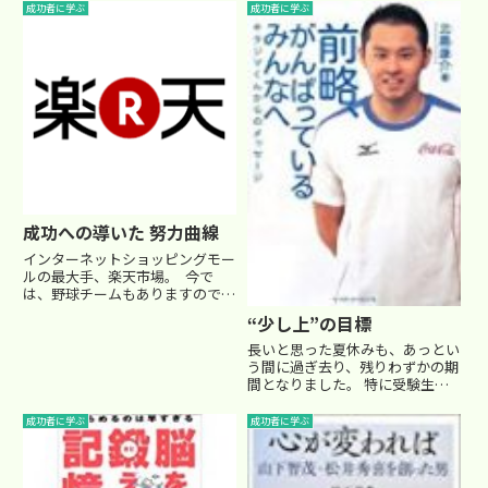
成功者に学ぶ
成功者に学ぶ
成功への導いた 努力曲線
インターネットショッピングモー
ルの最大手、楽天市場。 今で
は、野球チームもありますので、
すっかり有名になりましたね。そ
“少し上”の目標
の楽天の創業者である三木谷浩史
（みきたに ひろし）社長。 約
長いと思った夏休みも、あっとい
１０年でこれだけ有名な企業を作
う間に過ぎ去り、残りわずかの期
り上げたのですから、たい...
間となりました。 特に受験生は
この夏が大事な期間！夏の努力が
しっかりと実力に結びつく大切な
成功者に学ぶ
成功者に学ぶ
時！ ･･･ なのですが･･･なかなか
全てが理想通りに行くわけもな
く…(^_^;)子供たち...