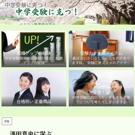
中学受験に克つ！
成績アップの秘訣
受験おすすめアイテム
中学受験現場の塾講師が語る、成績
最近はいろいろと便利なものがあり
アップの秘訣
ますね。 受験にオススメのアイテム
を紹介しています。
子育て論
中学受験に向かうと、そもそも子育
合格祝い 定番商品
てについて考えてしまいますよ
ね・・・。中学受験に向かうお子様
を持つ保護者の方に向けた子育て論
について。
PR
浅田真央に学ぶ