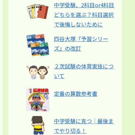
中学受験、2科目or4科目
どちらを選ぶ？科目選択
で後悔しないために
四谷大塚『予習シリー
ズ』の改訂
２次試験の体育実技につ
いて
定番の算数参考書
中学受験に克つ│最後ま
でやり切る！