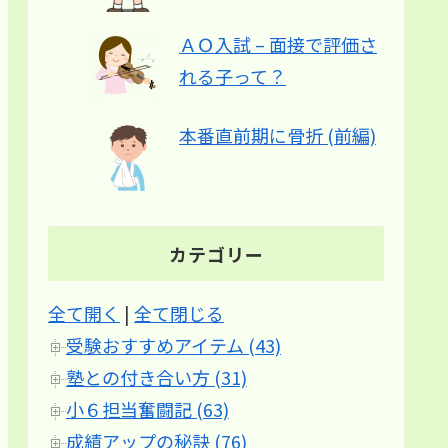
ＡＯ入試 – 面接で評価さ
れる子って？
本番直前期に骨折 (前編)
カテゴリー
全て開く
|
全て閉じる
受験おすすめアイテム (43)
塾との付き合い方 (31)
小６担当奮闘記 (63)
成績アップの秘訣 (76)