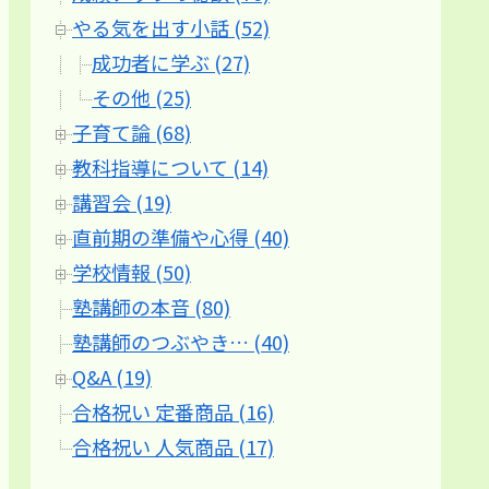
やる気を出す小話 (52)
成功者に学ぶ (27)
その他 (25)
子育て論 (68)
教科指導について (14)
講習会 (19)
直前期の準備や心得 (40)
学校情報 (50)
塾講師の本音 (80)
塾講師のつぶやき… (40)
Q&A (19)
合格祝い 定番商品 (16)
合格祝い 人気商品 (17)