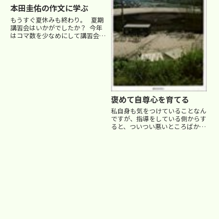
本田圭佑の作文に学ぶ
もうすぐ夏休みも終わり。 夏期
講習会はいかがでしたか？ 今年
はコマ数を少なめにして講習会に
臨みましたので、体調は崩さずに
すみました（苦笑） しかし、受
験生も仕上がり具合はまだまだ…
(^_^;) 二学期から更に気合を入
れて指導して...
褒めて自尊心を育てる
私自身も気をつけていることなん
ですが、指導をしている側からす
ると、ついつい悪いところばかり
を見てしまい、良い部分を褒める
ことを怠ってしまいがちになるん
ですよね・・(^_^;)今回は、今も
野球の本場、アメリカのメジャー
リーグで活躍する松井秀喜...