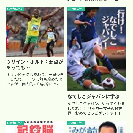
校生メダリストに学ぶ 昨年のロ
病気でした。 モリス少年は未
ンドンオリンピックにて、競泳男
熟児で生まれたために、保育器で
成功者に学ぶ
成功者に学ぶ
子個人メドレー400mで銅メダル
育てられたのですが、そこで...
を取得して一躍注目を集めまし
た。 そして、今年の４月に...
ウサイン・ボルト：弱点が
あっても…
オリンピックも終わり、一息つき
ましたね。 少し熱も冷めた頃
ですが、個人的に印象的だったの
が、皆さんもご存知のジャマイカ
の陸上競技短距離選手、 ウサイ
なでしこジャパンに学ぶ
ン･ボルトです。圧巻の走りで、
北京に続いてロンドンでも100
なでしこジャパン、やってくれま
ｍ、200ｍ共に...
したね！！ サッカー女子Ｗ杯世
界一おめでとうございます！！何
といっても決勝の対アメリカ戦。
過去24戦で3分け21敗と 一度も勝
成功者に学ぶ
成功者に学ぶ
った事がない相手。 持ち前のス
ピードとテクニックで対抗し、先