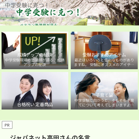
中学受験に克つ！
成績アップの秘訣
受験おすすめアイテム
中学受験現場の塾講師が語る、成績
最近はいろいろと便利なものがあり
アップの秘訣
ますね。 受験にオススメのアイテム
を紹介しています。
子育て論
中学受験に向かうと、そもそも子育
合格祝い 定番商品
てについて考えてしまいますよ
ね・・・。中学受験に向かうお子様
を持つ保護者の方に向けた子育て論
について。
PR
ジャパネット高田さんの名言