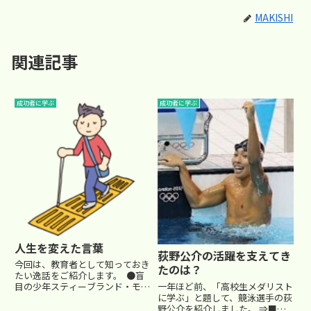
MAKISHI
関連記事
成功者に学ぶ
成功者に学ぶ
人生を変えた言葉
荻野公介の活躍を支えてき
今回は、教育者として知っておき
たのは？
たい逸話をご紹介します。 ●盲
一年ほど前、「高校生メダリスト
目の少年スティーブランド・モリ
に学ぶ」と題して、競泳選手の荻
スという黒人の少年がいました。
野公介を紹介しました。 ⇒■高
彼は、「未熟児網膜症」という