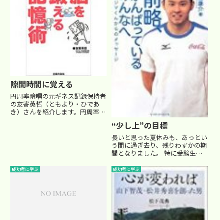
攻されながらも最後の最...
隙間時間に覚える
円周率暗唱の元ギネス記録保持者
の友寄英哲（ともより・ひであ
き）さんを紹介します。円周率の
暗唱には、友寄氏が会社員の頃、
“少し上”の目標
たまたま興味をもって、面白半分
に取り組んだそうです。なんで
長いと思った夏休みも、あっとい
も、「会社の宴会芸で披露すると
う間に過ぎ去り、残りわずかの期
好評で、人脈も広がって商談も進
間となりました。 特に受験生は
んだ...
この夏が大事な期間！夏の努力が
しっかりと実力に結びつく大切な
成功者に学ぶ
成功者に学ぶ
時！ ･･･ なのですが･･･なかなか
全てが理想通りに行くわけもな
く…(^_^;)子供たち...