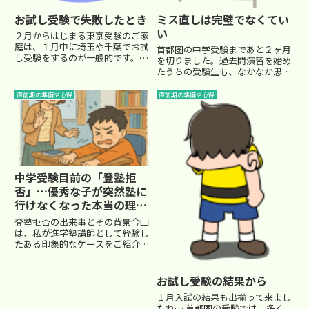
お試し受験で失敗したとき
ミス直しは完璧でなくてい
い
２月からはじまる東京受験のご家
庭は、１月中に埼玉や千葉でお試
首都圏の中学受験まであと２ヶ月
し受験をするのが一般的です。募
を切りました。過去問演習を始め
集枠を超えて、たくさんの合格者
たうちの受験生も、なかなか思う
を出してくれるので、偏差値的に
ような点数もとれずに、間違え直
おおよそ無理な受験でない限り、
しに四苦八苦しています。間違え
直前期の準備や心得
直前期の準備や心得
合格の可能性は十分あるわけで
直しをすることで、解法の確認も
す。しかし、残念ながら良い結果
できるし、自分の弱点もわかりま
と...
すので、自分の実力も高まって
き...
中学受験目前の「登塾拒
否」…優秀な子が突然塾に
行けなくなった本当の理由
とは
登塾拒否の出来事とその背景今回
は、私が進学塾講師として経験し
たある印象的なケースをご紹介し
ます。それは、塾でもトップクラ
スにいたある男の子“S君”の登塾
拒否についての話です。S君は非
お試し受験の結果から
常に賢く、地頭の良さが光るタイ
１月入試の結果も出揃って来まし
プ。性格は控えめで真面目、お...
たね… 首都圏の受験では、多く