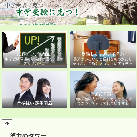
中学受験に克つ！
成績アップの秘訣
受験おすすめアイテム
中学受験現場の塾講師が語る、成績
最近はいろいろと便利なものがあり
アップの秘訣
ますね。 受験にオススメのアイテム
を紹介しています。
子育て論
中学受験に向かうと、そもそも子育
合格祝い 定番商品
てについて考えてしまいますよ
ね・・・。中学受験に向かうお子様
を持つ保護者の方に向けた子育て論
について。
PR
努力のタワー