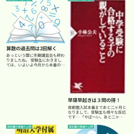
算数の過去問は2回解く
あっという間に冬期講習会も終わ
りましたね。 受験生におきまし
ては、いよいよ今月から本番の試
験が始まります。 さて、この時
期になると受験生の中で 「持っ
ている過去問全部やっちゃって、
もうやるものがないんですけ
ど…」 なんて言ってくる生徒が
いま...
早寝早起きは３問の得！
首都圏入試本番まであと二ヶ月と
なりまして、受験生も様々な反応
です… 「やば～い、あと二ヶ月
しかな～い！」 と大半の子が焦
りの色を見せ、 「早いなぁ、も
直前期の準備や心得
直前期の準備や心得
うあと二ヶ月かぁ～」 と、今ま