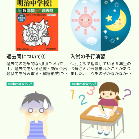
で長かった塾生活を感慨深く振り
返る子もいる中、 「早く受験来...
過去問について①
入試の予行演習
過去問の効果的な利用について
個別面談で担当している６年生の
１．過去問をやる意義・効果◇出
お母さんから頼まれたことがあり
題傾向を読み取る・解答形式に慣
ました。「ウチの子がなかなか朝
れる 各学校の特徴が入試問題に
起きてこないんです。夜遅くまで
あります。 それは、 「どんな生
勉強しているようですが…。やっ
直前期の準備や心得
直前期の準備や心得
徒を欲しがっているか」 という
ぱりそろそろ朝型にした方がいい
ことの表れでもあります。 過去
んですよね…。先生からも言って
問をやるのは、もちろんどれ位
やってください」 お母さんのお...
点...