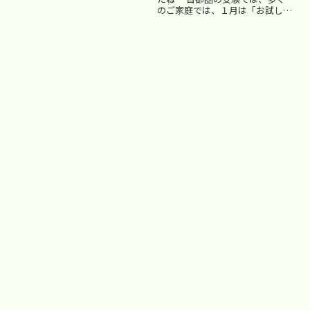
のご家庭では、１月は「お試し受
験」の段階だと思います。「お試
し受験」であったとしても、やっ
ぱり合格か不合格か、 ○か×か
の２択で結果が出されますので、
受験した本人は、結果が気にな
る...