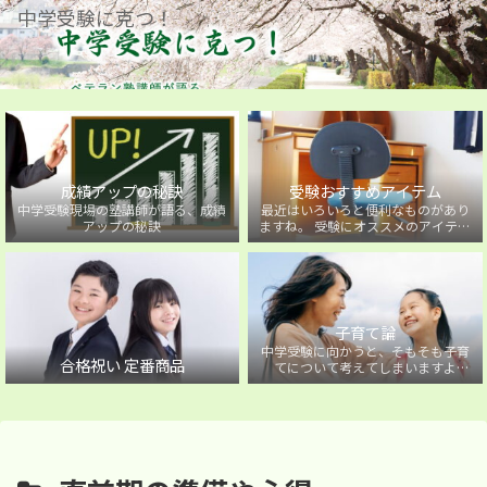
中学受験に克つ！
成績アップの秘訣
受験おすすめアイテム
中学受験現場の塾講師が語る、成績
最近はいろいろと便利なものがあり
アップの秘訣
ますね。 受験にオススメのアイテム
を紹介しています。
子育て論
中学受験に向かうと、そもそも子育
合格祝い 定番商品
てについて考えてしまいますよ
ね・・・。中学受験に向かうお子様
を持つ保護者の方に向けた子育て論
について。