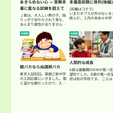
あきらめない心 — 受験本
本番直前期に骨折(後編)
番に重なる試練を超えて
(前編はコチラ
いまだギプスが外せないま
Ｊ君は、大人しい男の子。独
挑んだ、２月の本命Ａ中学
りっ子で甘やかされて育ち、
の入学試験。 Ａ中対策ゼ
あんまり根性がありません。
の先生からも、十分合格を
ついつい勉強も怠けがち
れる実力がある、と太鼓判
で、流されやすいタイプで
受験期
受験期
押されていたＰ君。 とに
す。そのためなのか、成績も
くやれるだけのことはやり
６年生の夏から停滞していま
した。でも、あんま...
した。 入試直前期は、Ｊ君
もＪ君なりに頑張りました。
そ...
人間的な成長
親バカならぬ講師バカ
A君は最難関のK中が第一志
東京入試初日。某御三家中学
望校でした。B君の第一志
の入試応援にいきました。 割
校は別の学校です。 二人は
と温かな朝だったので、入試
人であると同時に、上位を
応援者には優しい天気でし
う良きライバル関係でし
た。 (明日の天気模様が心配
た。 どちらも優秀生ではあ
ですが…雪の中だけは勘弁し
ましたが、才能においては
て欲しい…) 御三家中だけあ
君の方が一枚上手、という
って、各大手塾からの応援も
じでした。 A君はかなりの
数多く集まり、何やらテレビ
秀生...