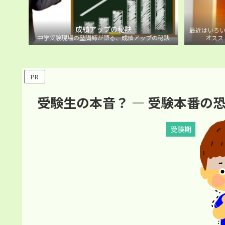
成績アップの秘訣
最近はいろい
中学受験現場の塾講師が語る、成績アップの秘訣
オスス
PR
受験生の本音？ ― 受験本番の
受験期