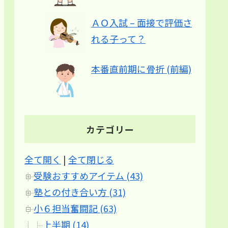
ＡＯ入試 – 面接で評価さ
れる子って？
本番直前期に骨折 (前編)
カテゴリー
全て開く
|
全て閉じる
受験おすすめアイテム (43)
塾との付き合い方 (31)
小６担当奮闘記 (63)
上半期 (14)