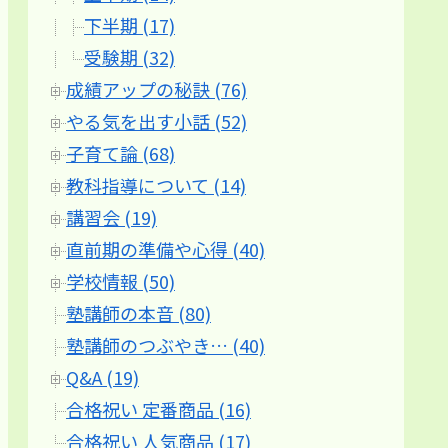
下半期 (17)
受験期 (32)
成績アップの秘訣 (76)
やる気を出す小話 (52)
子育て論 (68)
教科指導について (14)
講習会 (19)
直前期の準備や心得 (40)
学校情報 (50)
塾講師の本音 (80)
塾講師のつぶやき… (40)
Q&A (19)
合格祝い 定番商品 (16)
合格祝い 人気商品 (17)