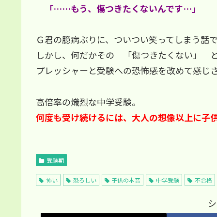
「……もう、傷つきたくないんです…」
Ｇ君の臆病ぶりに、ついつい笑ってしまう話
しかし、何だかその 「傷つきたくない」 と
プレッシャーと受験への恐怖感を改めて感じ
高倍率の熾烈な中学受験。
何度も受け続けるには、大人の想像以上に子
受験期
怖い
恐ろしい
子供の本音
中学受験
不合格
シ