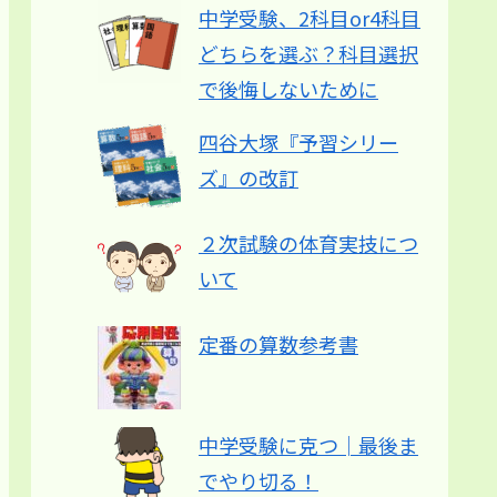
中学受験、2科目or4科目
どちらを選ぶ？科目選択
で後悔しないために
四谷大塚『予習シリー
ズ』の改訂
２次試験の体育実技につ
いて
定番の算数参考書
中学受験に克つ│最後ま
でやり切る！