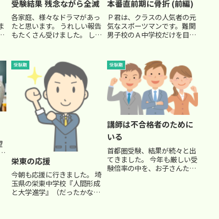
受験結果 残念ながら全滅
本番直前期に骨折 (前編)
)
各家庭、様々なドラマがあっ
Ｐ君は、クラスの人気者の元
ま
たと思います。 うれしい報告
気なスポーツマンです。難関
校
もたくさん受けました。 しか
男子校のＡ中学校だけを目指
ミ
し、残念ながら受けた学校全
して勉強を続けてきました。
取
て不合格という結果に終わっ
もうその第一志望校のＡ中し
を
てしまうこともあります。 敢
か、頭になかったのです。
受験期
受験期
か
えてそれをご紹介しておきま
お母さんもそうでした。受験
ま
す。 普通、全滅してしまうの
パターンも併願校のＢ中、Ｃ
は受験の準備がたらなくて...
中はいずれも難関チャレンジ
校で...
講師は不合格者のために
いる
望
首都圏受験、結果が続々と出
友
てきました。 今年も厳しい受
栄東の応援
争
験倍率の中を、お子さんたち
今朝も応援に行きました。 埼
は精一杯頑張ってくれたと思
り
玉県の栄東中学校『人間形成
います。 第一志望校に合格さ
A
と大学進学』（だったかな）
れたご家庭は、本当におめで
感
の文字が大きく校門に掲げら
とうございます。 一番算数が
優
れています。 東大に特化した
苦手だったので、私が一番心
東大選抜コースの設置などで