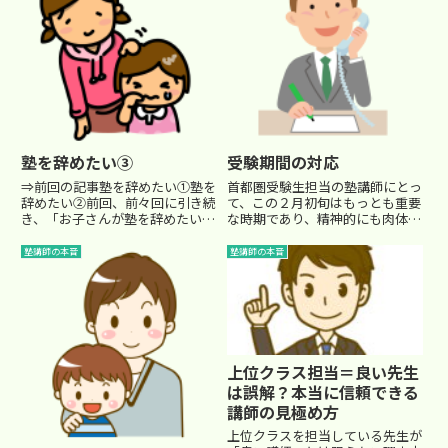
塾を辞めたい③
受験期間の対応
⇒前回の記事塾を辞めたい①塾を
首都圏受験生担当の塾講師にとっ
辞めたい②前回、前々回に引き続
て、この２月初旬はもっとも重要
き、「お子さんが塾を辞めたい」
な時期であり、精神的にも肉体的
と言ってきたときの対処を考えて
にも苦しい期間です。 早朝から
見ました。
入試応援に向かい、その足で校舎
塾講師の本音
塾講師の本音
===========================
に向かって合否連絡を受けます。
======== ＜お子さんが塾を辞め
合格の報告を受け、泣いて喜んで
たい主な理由＞ ...
いる声を聞いて、ついもらい泣
き...
上位クラス担当＝良い先生
は誤解？本当に信頼できる
講師の見極め方
上位クラスを担当している先生が