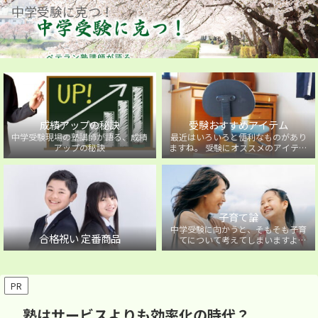
中学受験に克つ！
成績アップの秘訣
受験おすすめアイテム
中学受験現場の塾講師が語る、成績
最近はいろいろと便利なものがあり
アップの秘訣
ますね。 受験にオススメのアイテム
を紹介しています。
子育て論
中学受験に向かうと、そもそも子育
合格祝い 定番商品
てについて考えてしまいますよ
ね・・・。中学受験に向かうお子様
を持つ保護者の方に向けた子育て論
について。
PR
塾はサービスよりも効率化の時代？