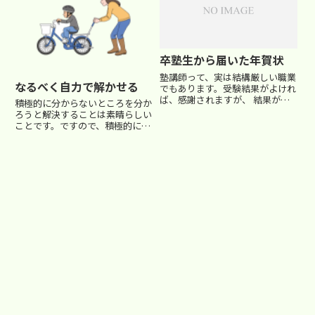
ちょっとビックリで...
卒塾生から届いた年賀状
塾講師って、実は結構厳しい職業
なるべく自力で解かせる
でもあります。受験結果がよけれ
ば、感謝されますが、 結果が悪
積極的に分からないところを分か
ければ、恨み言を吐かれます。一
ろうと解決することは素晴らしい
生懸命 寝食を惜しんで勉強を教
ことです。ですので、積極的に先
えますが、やっぱり結果が全てで
生に質問に行く子は、ふつうは学
見られます。 そして、生徒の受
力も伸びていきます。今回は、
験が終了し、卒業したら、さよ
「でもね…」っていうお話です。
な...
■ 自分で解けた、という経験を
積ませたい最上位クラスを長く担
当...