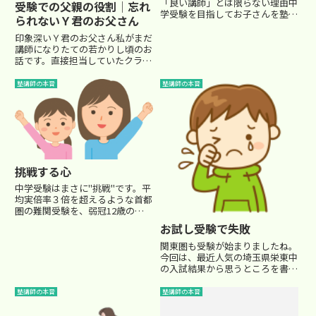
「良い講師」とは限らない理由中
受験での父親の役割│忘れ
学受験を目指してお子さんを塾に
られないＹ君のお父さん
通わせている保護者の皆様の中に
は、「上位クラスを担当している
印象深いＹ君のお父さん私がまだ
先生 ＝ 教え方が上手で信頼でき
講師になりたての若かりし頃のお
る先生」と思っている方も多いの
話です。直接担当していたクラス
ではないでしょうか。しかし、...
の生徒ではなかったのですが、小
６の基礎クラスで受験に臨んでい
塾講師の本音
塾講師の本音
た男の子（Ｙ君）がいました。Ｙ
君は礼儀正しく、スポーツマンタ
イプの元気な男の子でした。 直...
挑戦する心
中学受験はまさに"挑戦"です。平
均実倍率３倍を超えるような首都
圏の難関受験を、弱冠12歳の小
学生がチャレンジするわけです。
お試し受験で失敗
それは、お父様お母様にとっても
大きなチャレンジです。 我が子
関東圏も受験が始まりましたね。
の簡単ではないチャレンジに、早
今回は、最近人気の埼玉県栄東中
くから塾通いをさせ、時にはお...
の入試結果から思うところを書い
てみました。 埼玉県では栄東中
(A日程)が、なんと5000人を越え
塾講師の本音
塾講師の本音
る受験者(@_@)さすがに5000人
越えは見たことがなかったので、