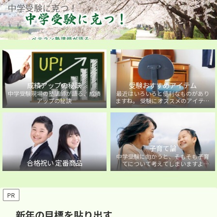
中学受験に克つ！
成績アップの秘訣
受験おすすめアイテム
中学受験現場の塾講師が語る、成績
最近はいろいろと便利なものがあり
アップの秘訣
ますね。 受験にオススメのアイテム
を紹介しています。
子育て論
中学受験に向かうと、そもそも子育
合格祝い 定番商品
てについて考えてしまいますよ
ね・・・。中学受験に向かうお子様
を持つ保護者の方に向けた子育て論
について。
PR
新年の目標を貼り出す