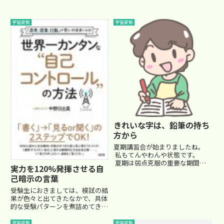
学習姿勢
学習姿勢
きれいな字は、鉛筆の持ち
方から
夏期講習会が始まりましたね。
私もてんやわんや状態です。
夏期は弱点克服の重要な期間。
実力を120%発揮させる自
毎日コツコツ時間を上手に使っ
己暗示の言葉
て実力を伸ばして行きましょう！
■鉛筆の持ち方から いつもノー
受験生におきましては、模試の結
トの枠を超える位の大きな字を書
果が色々と出てきたなかで、具体
く５年生の男の...
的な受験パターンを煮詰めてきて
いらっしゃる頃でしょうか。どう
しても模試の結果には一喜一憂し
学習姿勢
学習姿勢