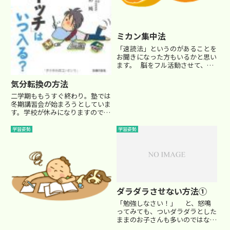
ミカン集中法
「速読法」というのがあることを
お聞きになった方もいるかと思い
ます。 脳をフル活動させて、本
の内容を短時間で理解してしまう
凄い方法ですね。その中で、速読
気分転換の方法
を行う前に脳の集中力を高める方
二学期ももうすぐ終わり。塾では
法があります。 それが、『ミカ
冬期講習会が始まろうとしていま
ン集中法』という方法です。...
す。学校が休みになりますので、
特に受験生にとっては空いている
時間を如何に効率的に学習してい
学習姿勢
学習姿勢
くかが鍵になりますよね。 とこ
ろが、長時間勉強していると、ど
うしても集中力が欠けてきま
す。...
ダラダラさせない方法①
「勉強しなさい！」 と、怒鳴
ってみても、ついダラダラとした
ままのお子さんも多いのではない
でしょうか？小学生にとって、受