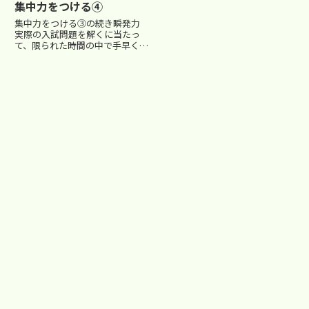
集中力をつける④
験勉強は楽なものではありませ
ん。 そこで今回は、出来る
集中力をつける③の続き瞬発力
だけダラダラさせずに勉強に取り
実際の入試問題を解くに当たっ
組ませるコツを紹介していこうと
て、限られた時間の中で手早くポ
思...
ンポンと問題を解いていく必要が
あります。 また、必ずしも出
題順に解いていく必要もありませ
ん。一つの問題でつまづいても、
先に進む必要があります。集中力
の...