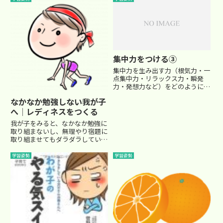
がちになりますが、飽くまでも
「模試」の結果ですから、大人は
冷静にお子さんの得意分野や弱点
を...
集中力をつける③
集中力を生み出す力（根気力・一
点集中力・リラックス力・瞬発
力・発想力など）をどのように身
につけていくかを紹介しておりま
なかなか勉強しない我が子
す。■リラックス力 ●“なが
へ│レディネスをつくる
ら”勉強も良し悪し集中力の高い
子は、実はリラックスをする事が
我が子をみると、なかなか勉強に
上手です。 この「集中力診断テ
取り組まないし、無理やり宿題に
スト...
取り組ませてもダラダラしてい
て、一向に進んでいる様子がな
い…そんな日常って、良くあるこ
学習姿勢
学習姿勢
とですよね。いわゆる「レディネ
ス」というものですが、やろうと
いう心の準備（レディネス）が出
来て...