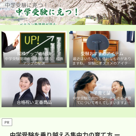
中学受験に克つ！
成績アップの秘訣
受験おすすめアイテム
中学受験現場の塾講師が語る、成績
最近はいろいろと便利なものがあり
アップの秘訣
ますね。 受験にオススメのアイテム
を紹介しています。
子育て論
中学受験に向かうと、そもそも子育
合格祝い 定番商品
てについて考えてしまいますよ
ね・・・。中学受験に向かうお子様
を持つ保護者の方に向けた子育て論
について。
PR
中学受験を乗り越える集中力の育て方 ー