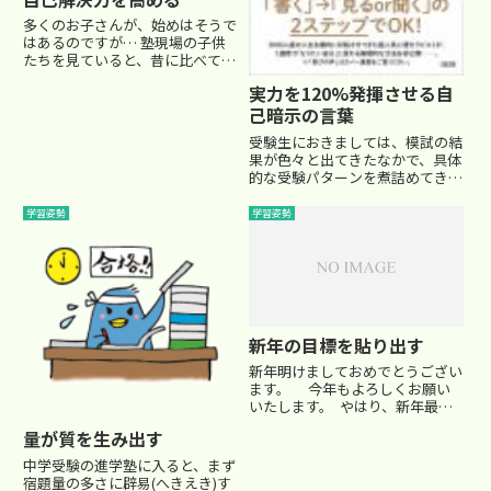
多くのお子さんが、始めはそうで
はあるのですが… 塾現場の子供
たちを見ていると、昔に比べて
『自己解決力』の弱い子が増え
実力を120%発揮させる自
たなぁ…という印象を持っていま
す。『自己解決力』とは、自分が
己暗示の言葉
問題に直面したときに、自分で解
受験生におきましては、模試の結
決しよう、と努力する力です。 ...
果が色々と出てきたなかで、具体
的な受験パターンを煮詰めてきて
いらっしゃる頃でしょうか。どう
しても模試の結果には一喜一憂し
学習姿勢
学習姿勢
がちになりますが、飽くまでも
「模試」の結果ですから、大人は
冷静にお子さんの得意分野や弱点
を...
新年の目標を貼り出す
新年明けましておめでとうござい
ます。 今年もよろしくお願い
いたします。 やはり、新年最初
にやっておきたいことは、『今年
量が質を生み出す
の目標を立てる』こと。 「年の
切り替わり時」は、「気持ちの切
中学受験の進学塾に入ると、まず
り替わり時」ですもんね。 既に
宿題量の多さに辟易(へきえき)す