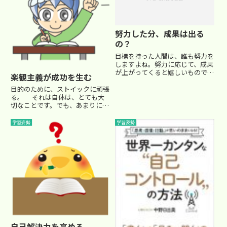
思...
くな...
努力した分、成果は出る
の？
目標を持った人間は、誰も努力を
しますよね。努力に応じて、成果
が上がってくると嬉しいもので
楽観主義が成功を生む
す。でも、なかなか思った通りの
成果って出ないんですよねぇ…
目的のために、ストイックに頑張
(((^_^;) そんな状態が続くと、ど
る。 それは自体は、とても大
うしても途中で止めてしまった
切なことです。でも、あまりにも
り、諦めてしまいたくなる...
窮屈すぎると疲れ果ててしまいま
すよね。特に頑張っているのに結
学習姿勢
学習姿勢
果が出なかった時… これは、
一気にやる気を失いやすい時で
す。心理学界の第一人者である...
自己解決力を高める