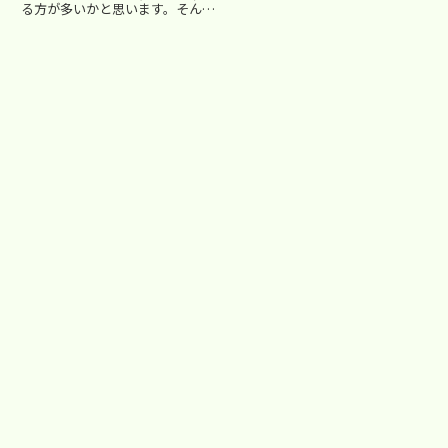
ご家庭で「新年の抱負...
る方が多いかと思います。そんな
に大変な宿題をこなさないといけ
ないのか。そうしないと出来るよ
うにならないのか？そうしないと
合格できないのでしょうか？ ■
量が質をつくる受験とは違い...