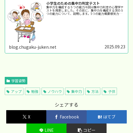
小学生のための集中力判定テスト
集中力を構成する５つの能力今回は集中力判定の心理学テ
ストを用意しました。その前に、集中力を構成する次の５
つの能力について、説明します。5つの能力概要根気力集中
を持続する力。物事を達成するまで、いかに気持ちを保て
るか。成績の土台となります。 ...
2025.09.23
blog.chugaku-juken.net
学習姿勢
アップ
勉強
ノウハウ
集中力
方法
子供
シェアする
X
Facebook
はてブ
LINE
コピー