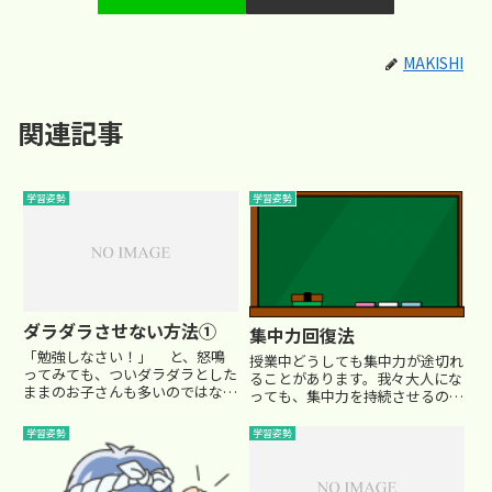
MAKISHI
関連記事
学習姿勢
学習姿勢
ダラダラさせない方法①
集中力回復法
「勉強しなさい！」 と、怒鳴
授業中どうしても集中力が途切れ
ってみても、ついダラダラとした
ることがあります。我々大人にな
ままのお子さんも多いのではない
っても、集中力を持続させるのは
でしょうか？小学生にとって、受
限界がありますよね。 例えば学
験勉強は楽なものではありませ
校説明会で長時間話を聞いている
学習姿勢
学習姿勢
ん。 そこで今回は、出来る
と、いつの間にか集中力が途切
だけダラダラさせずに勉強に取り
れ、全く別のことを考えていた
組ませるコツを紹介していこうと
り、ボーッとしてしまったり、眠