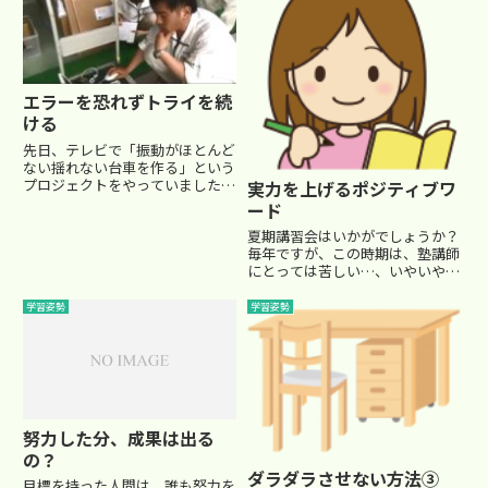
ん。一つの問題でつまづいても、
先に進む必要があります。集中力
の...
エラーを恐れずトライを続
ける
先日、テレビで「振動がほとんど
ない揺れない台車を作る」という
プロジェクトをやっていました。
実力を上げるポジティブワ
通常台車というのは、荷物運搬で
ード
活躍しています。ところが、台車
夏期講習会はいかがでしょうか？
に乗せたままガタガタ道を通る
毎年ですが、この時期は、塾講師
と、その振動がそのまま荷物に伝
にとっては苦しい…、いやいや、
わって、精密機械や生鮮果物など
とっても鍛えがいのある楽しい
は...
(笑) 時期です。さて、のっけから
学習姿勢
学習姿勢
ネガティブワードで始まりました
が、今回のテーマはポジティブワ
ードです。 夏期講習会の授業...
努力した分、成果は出る
の？
ダラダラさせない方法③
目標を持った人間は、誰も努力を