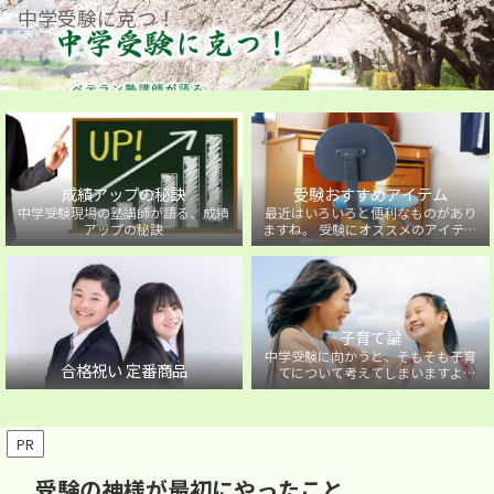
中学受験に克つ！
成績アップの秘訣
受験おすすめアイテム
中学受験現場の塾講師が語る、成績
最近はいろいろと便利なものがあり
アップの秘訣
ますね。 受験にオススメのアイテム
を紹介しています。
子育て論
中学受験に向かうと、そもそも子育
合格祝い 定番商品
てについて考えてしまいますよ
ね・・・。中学受験に向かうお子様
を持つ保護者の方に向けた子育て論
について。
PR
受験の神様が最初にやったこと