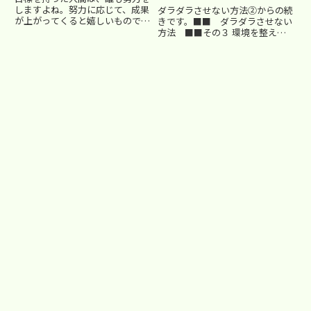
しますよね。努力に応じて、成果
ダラダラさせない方法②からの続
が上がってくると嬉しいもので
きです。■■ ダラダラさせない
す。でも、なかなか思った通りの
方法 ■■その３ 環境を整える
成果って出ないんですよねぇ…
ダラダラしてしまう原因の一つ
(((^_^;) そんな状態が続くと、ど
に、集中しにくい環境というのも
うしても途中で止めてしまった
あります。 テレビや漫画など誘
り、諦めてしまいたくなる...
惑になるようなものが近くにある
のはやっぱり良くないですよね。
今...