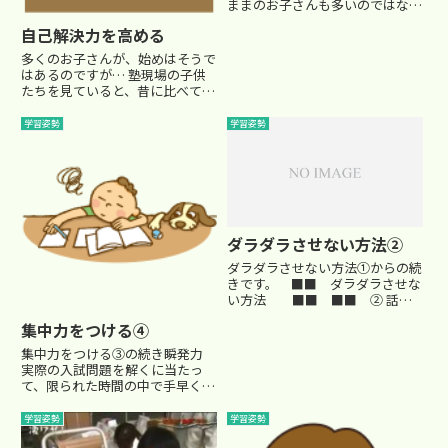
ままのお子さんも多いのではない
でしょうか？小学生にとって、受
自己解決力を高める
験勉強は楽なものではありませ
ん。 そこで今回は、出来る
多くのお子さんが、始めはそうで
だけダラダラさせずに勉強に取り
はあるのですが… 塾現場の子供
組ませるコツを紹介していこうと
たちを見ていると、昔に比べて
思...
『自己解決力』の弱い子が増え
たなぁ…という印象を持っていま
学習姿勢
学習姿勢
す。『自己解決力』とは、自分が
問題に直面したときに、自分で解
決しよう、と努力する力です。 ...
ダラダラさせない方法②
ダラダラさせない方法①からの続
きです。 ■■ ダラダラさせな
い方法 ■■ ■■ ② 話を
しっかり聞いてあげる ■■
集中力をつける④
「ねぇねぇお母さん、あの
ね・・・」「そんなことどうでも
集中力をつける③の続き瞬発力
いいから勉強しなさい！」
実際の入試問題を解くに当たっ
「いつまでご飯食べてるの！」
て、限られた時間の中で手早くポ
「お母...
ンポンと問題を解いていく必要が
あります。 また、必ずしも出
学習姿勢
学習姿勢
題順に解いていく必要もありませ