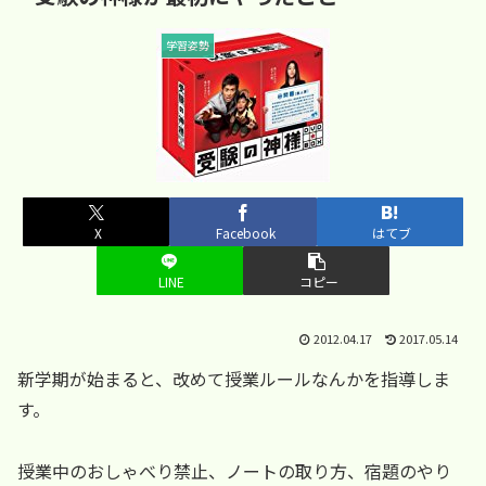
学習姿勢
X
Facebook
はてブ
LINE
コピー
2012.04.17
2017.05.14
新学期が始まると、改めて授業ルールなんかを指導しま
す。
授業中のおしゃべり禁止、ノートの取り方、宿題のやり