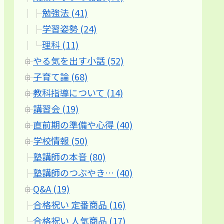
勉強法 (41)
学習姿勢 (24)
理科 (11)
やる気を出す小話 (52)
子育て論 (68)
教科指導について (14)
講習会 (19)
直前期の準備や心得 (40)
学校情報 (50)
塾講師の本音 (80)
塾講師のつぶやき… (40)
Q&A (19)
合格祝い 定番商品 (16)
合格祝い 人気商品 (17)