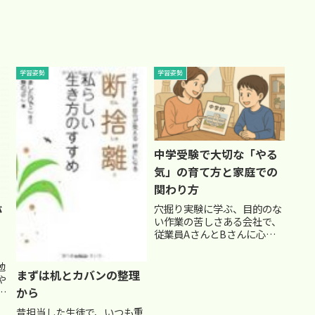
学習姿勢
学習姿勢
中学受験で大切な「やる
気」の育て方と家庭での
関わり方
穴掘り実験に学ぶ、目的のな
が
い作業の苦しさある会社で、
く
従業員AさんとBさんに心理
学の実験を実施するという内
容のお話があります。Aさん
勉
には、1.5メートルの穴を掘
まずは机とカバンの整理
や
るように命じられました。何
から
ラ
の目的も告げられず、ただ
で
「やれ」との指示のみ。Aさ
昔担当した生徒で、いつも重