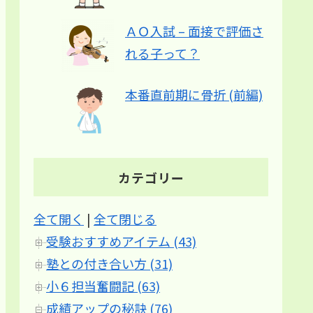
ＡＯ入試 – 面接で評価さ
れる子って？
本番直前期に骨折 (前編)
カテゴリー
全て開く
|
全て閉じる
受験おすすめアイテム (43)
塾との付き合い方 (31)
小６担当奮闘記 (63)
成績アップの秘訣 (76)