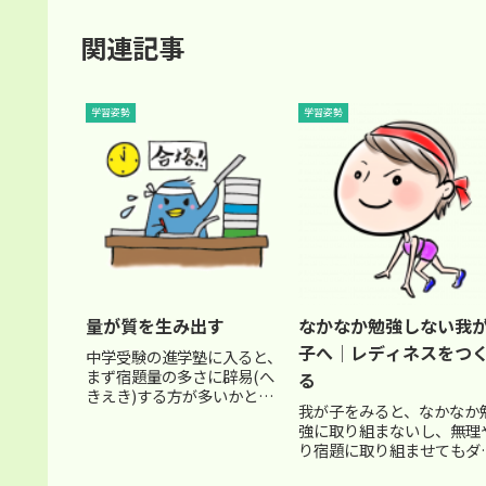
関連記事
学習姿勢
学習姿勢
量が質を生み出す
なかなか勉強しない我
子へ│レディネスをつ
中学受験の進学塾に入ると、
まず宿題量の多さに辟易(へ
る
きえき)する方が多いかと思
我が子をみると、なかなか
います。そんなに大変な宿題
強に取り組まないし、無理
をこなさないといけないの
り宿題に取り組ませてもダ
か。そうしないと出来るよう
ダラしていて、一向に進ん
にならないのか？そうしない