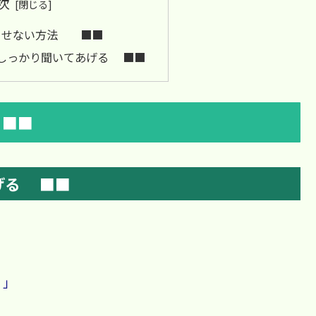
次
させない方法 ■■
しっかり聞いてあげる ■■
■■
げる ■■
い！」