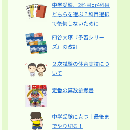
中学受験、2科目or4科目
どちらを選ぶ？科目選択
で後悔しないために
四谷大塚『予習シリー
ズ』の改訂
２次試験の体育実技につ
いて
定番の算数参考書
中学受験に克つ│最後ま
でやり切る！