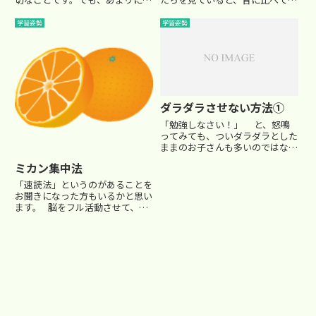
窮屈すぎると疲れ果ててしまいま
『自己解決力』の弱い子が増え
すよね。特に頑張っているのに結
たなぁ…という印象を持っていま
学習姿勢
学習姿勢
果が出なかった時… これは、
す。『自己解決力』とは、自分が
一気にやる気を失いやすい時で
問題に直面したときに、自分で解
す。心理学界の第一人者である...
決しよう、と努力する力です。 ...
ダラダラさせない方法①
「勉強しなさい！」 と、怒鳴
ってみても、ついダラダラとした
ままのお子さんも多いのではない
でしょうか？小学生にとって、受
ミカン集中法
験勉強は楽なものではありませ
ん。 そこで今回は、出来る
「速読法」というのがあることを
だけダラダラさせずに勉強に取り
お聞きになった方もいるかと思い
組ませるコツを紹介していこうと
ます。 脳をフル活動させて、本
思...
の内容を短時間で理解してしまう
凄い方法ですね。その中で、速読
を行う前に脳の集中力を高める方
法があります。 それが、『ミカ
ン集中法』という方法です。...