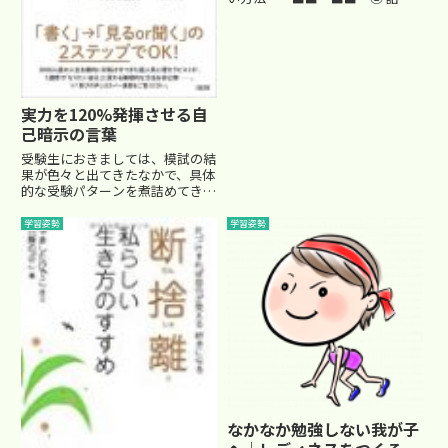
しっかり聞いてあげる ■■
「ねぇねぇお母さん、あの
ね・・・」「そんなことどうでも
いいから勉強しなさい！」
「いつまでご飯食べてるの！」
「お母...
実力を120%発揮させる自
己暗示の言葉
受験生におきましては、模試の結
果が色々と出てきたなかで、具体
的な受験パターンを煮詰めてきて
いらっしゃる頃でしょうか。どう
しても模試の結果には一喜一憂し
学習姿勢
学習姿勢
がちになりますが、飽くまでも
「模試」の結果ですから、大人は
冷静にお子さんの得意分野や弱点
を...
なかなか勉強しない我が子