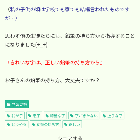
（
私の子供の頃は学校でも家でも結構言われたものです
が…）
思わず他の生徒たちにも、鉛筆の持ち方から指導すること
になりました(+_+)
『きれいな字は、正しい鉛筆の持ち方から』
お子さんの鉛筆の持ち方、大丈夫ですか？
学習姿勢
我が子
息子
綺麗な字
字がきたない
上手な字
どうやる
鉛筆の持ち方
正しい
シェアする