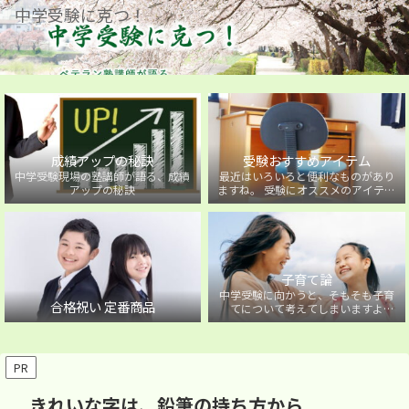
中学受験に克つ！
成績アップの秘訣
受験おすすめアイテム
中学受験現場の塾講師が語る、成績
最近はいろいろと便利なものがあり
アップの秘訣
ますね。 受験にオススメのアイテム
を紹介しています。
子育て論
中学受験に向かうと、そもそも子育
合格祝い 定番商品
てについて考えてしまいますよ
ね・・・。中学受験に向かうお子様
を持つ保護者の方に向けた子育て論
について。
PR
きれいな字は、鉛筆の持ち方から