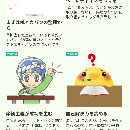
へ│レディネスをつくる
我が子をみると、なかなか勉強に
取り組まないし、無理やり宿題に
取り組ませてもダラダラしてい
て、一向に進んでいる様子がな
まずは机とカバンの整理か
い…そんな日常って、良くあるこ
ら
とですよね。いわゆる「レディネ
昔担当した生徒で、いつも重たい
ス」というものですが、やろうと
カバンで物凄い量のノートやテキ
いう心の準備（レディネス）が出
スト類をカバンの中に入れてきて
来て...
いる子がいました。よくよく見て
みると、古いプリント類もグシャ
学習姿勢
学習姿勢
グシャになってカバンの下のほう
に入れっぱなし。 今日の授業で
必要ない教材までカバンの中に
入...
楽観主義が成功を生む
自己解決力を高める
目的のために、ストイックに頑張
多くのお子さんが、始めはそうで
る。 それは自体は、とても大
はあるのですが… 塾現場の子供
切なことです。でも、あまりにも
たちを見ていると、昔に比べて