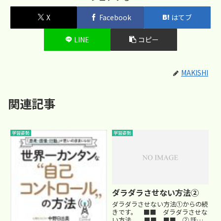
X
Facebook
はてブ
LINE
コピー
MAKISHI
関連記事
学習姿勢
学習姿勢
ダラダラさせない方法②
ダラダラさせない方法①からの続
きです。 ■■ ダラダラさせな
い方法 ■■ ■■ ② 話を