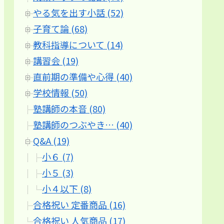
やる気を出す小話 (52)
子育て論 (68)
教科指導について (14)
講習会 (19)
直前期の準備や心得 (40)
学校情報 (50)
塾講師の本音 (80)
塾講師のつぶやき… (40)
Q&A (19)
小６ (7)
小５ (3)
小４以下 (8)
合格祝い 定番商品 (16)
合格祝い 人気商品 (17)