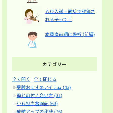
ＡＯ入試 – 面接で評価さ
れる子って？
本番直前期に骨折 (前編)
カテゴリー
全て開く
|
全て閉じる
受験おすすめアイテム (43)
塾との付き合い方 (31)
小６担当奮闘記 (63)
成績アップの秘訣 (76)