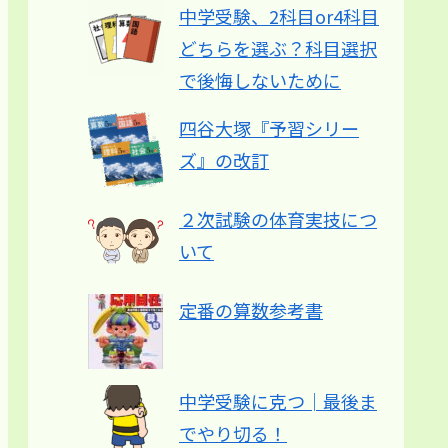
中学受験、2科目or4科目
どちらを選ぶ？科目選択
で後悔しないために
四谷大塚『予習シリー
ズ』の改訂
２次試験の体育実技につ
いて
定番の算数参考書
中学受験に克つ│最後ま
でやり切る！