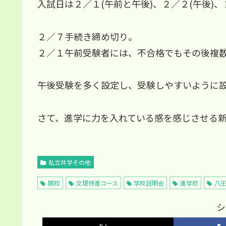
入試日は２／１(午前と午後)、２／２(午後)、
２／７手続き締め切り。
２／１午前受験者には、不合格でもその後複
午後受験を多く設定し、受験しやすいように
さて、進学に力を入れている感を感じさせる
私立共学その他
開校
文理特進コース
学校説明会
進学校
八
シ