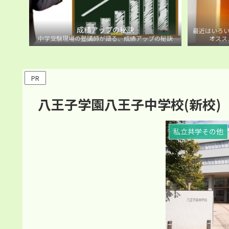
成績アップの秘訣
最近はいろい
中学受験現場の塾講師が語る、成績アップの秘訣
オスス
PR
八王子学園八王子中学校(新校)
私立共学その他