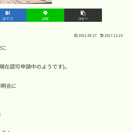
はてブ
LINE
コピー
2011.05.27
2017.12.10
校に
。
(現在認可申請中のようです)。
説明会に
は