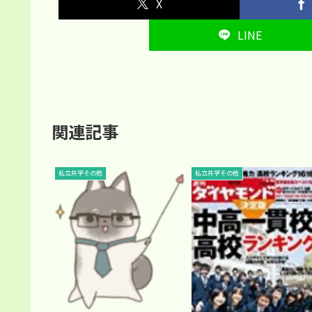
X
LINE
関連記事
私立共学その他
私立共学その他