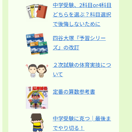
中学受験、2科目or4科目
どちらを選ぶ？科目選択
で後悔しないために
四谷大塚『予習シリー
ズ』の改訂
２次試験の体育実技につ
いて
定番の算数参考書
中学受験に克つ│最後ま
でやり切る！