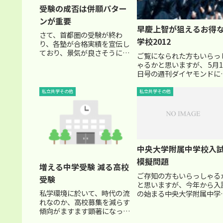
受験の成否は併願パター
ンが重要
早慶上智が狙えるお得
さて、首都圏の受験が終わ
学校2012
り、各塾が合格実績を宣伝し
ており、景気が良さそうに見
ご覧になられた方もいらっ
えますね。 しかし、その裏に
ゃるかと思いますが、 5月1
はたくさんの涙があることも
日号の週刊ダイヤモンドに
忘れてはいけません。首都圏
「決定版！中高一貫校・高
中高一貫校の募集人数 約４万
ランキング」という特集記
私立共学その他
私立共学その他
人。 今年の受験者数、約５万
が多くのページを割いて掲
３千人。単純に考えて、約１
されていました。特に中学
万...
験を考える上で興味深い、
り口偏差値56未満で「早慶
上...
中央大学附属中学校入
模擬問題
増える中学受験 減る高校
ご存知の方もいらっしゃる
受験
と思いますが、今年から入
私学環境に於いて、時代の流
の始まる中央大学附属中学
れなのか、高校募集を減らす
の入試模擬問題がホームペ
傾向がますます顕著になって
ジに掲載されていましたの
きましたね。 ここ数年でも浦
で、紹介しておきます。 中