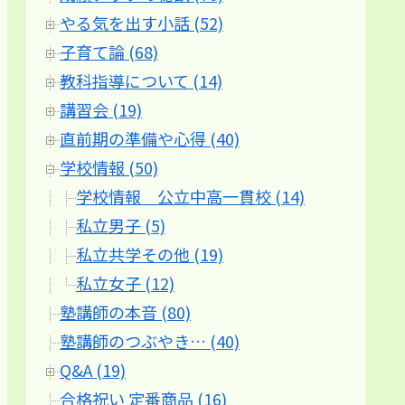
やる気を出す小話 (52)
子育て論 (68)
教科指導について (14)
講習会 (19)
直前期の準備や心得 (40)
学校情報 (50)
学校情報 公立中高一貫校 (14)
私立男子 (5)
私立共学その他 (19)
私立女子 (12)
塾講師の本音 (80)
塾講師のつぶやき… (40)
Q&A (19)
合格祝い 定番商品 (16)