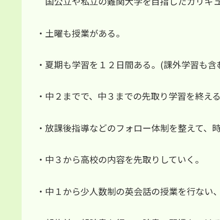
国公立や私立の難関大学を目指したカリキ
・土曜も授業がある。
・夏期も学習を１２日間ある。(課外学習も含む
・中２までで、中３までの先取り学習を終え
・放課後指導などのフォロー体制を整えて、
・中３から高校の内容を先取りしていく。
・中１から少人数制の英会話の授業を行ない