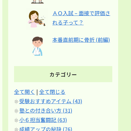
ＡＯ入試 – 面接で評価さ
れる子って？
本番直前期に骨折 (前編)
カテゴリー
全て開く
|
全て閉じる
受験おすすめアイテム (43)
塾との付き合い方 (31)
小６担当奮闘記 (63)
成績アップの秘訣 (76)