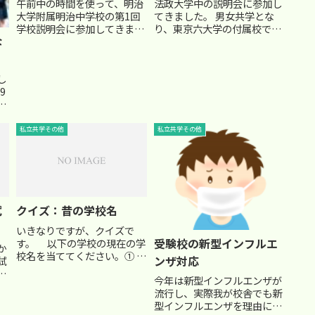
午前中の時間を使って、明治
法政大学中の説明会に参加し
大学附属明治中学校の第1回
てきました。 男女共学とな
学校説明会に参加してきまし
り、東京六大学の付属校であ
な
た。 ご存知の通り、来春から
りながら、受験日が３回もあ
明大明治中は男子校から共学
り、法政大学への推薦権を留
校へ、しかも調布新設校舎に
保しながら外部大学受験もで
し
移転する事が決まっており、
きる(もっとも８割以上がそ
9
明治中史上、大変革の時を迎
のまま法政大学に進むようで
えています。 『まさに「明治
すが)という柔軟さで人気が
校
維...
ありま...
事
私立共学その他
私立共学その他
載
受
入
試
クイズ：昔の学校名
いきなりですが、クイズで
受験校の新型インフルエ
す。 以下の学校の現在の学
か
校名を当ててください。① 共
ンザ対応
試
立学校 ② 女子仏学校 ③
校
今年は新型インフルエンザが
海軍予備校 ④ 第一山水中
ー
流行し、実際我が校舎でも新
学校 ⑤ 浄土宗学東京支校
型インフルエンザを理由に休
⑥ 青々中学校 ①～⑤は首
央