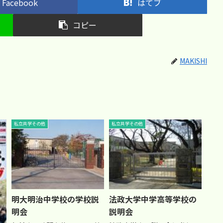
Facebook
はてブ
コピー
MAKISHI
私立共学その他
私立共学その他
明大明治中学校の学校説
法政大学中学高等学校の
明会
説明会