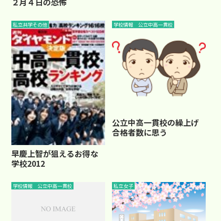
２月４日の恐怖
私立共学その他
学校情報 公立中高一貫校
公立中高一貫校の繰上げ
合格者数に思う
早慶上智が狙えるお得な
学校2012
学校情報 公立中高一貫校
私立女子