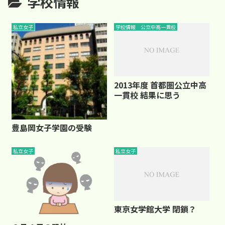
学校情報
私立女子
学校情報 公立中高一貫校
2013年度 首都圏公立中高
一貫校 結果に思う
豊島岡女子学園の受験
私立女子
私立女子
東京女学館大学 閉鎖？