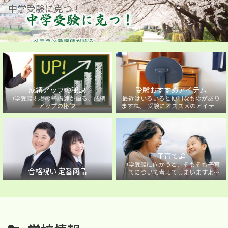
中学受験に克つ！
成績アップの秘訣
受験おすすめアイテム
中学受験現場の塾講師が語る、成績
最近はいろいろと便利なものがあり
アップの秘訣
ますね。 受験にオススメのアイテム
を紹介しています。
子育て論
中学受験に向かうと、そもそも子育
合格祝い 定番商品
てについて考えてしまいますよ
ね・・・。中学受験に向かうお子様
を持つ保護者の方に向けた子育て論
について。