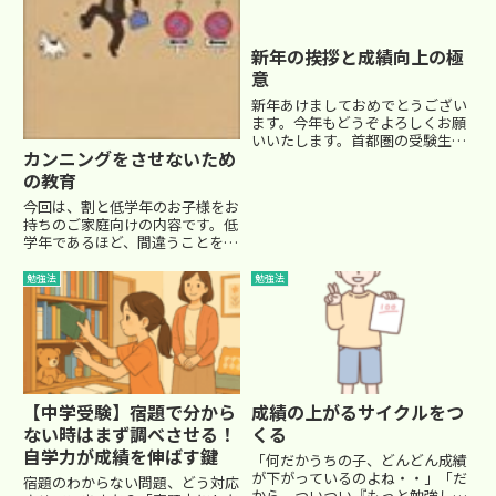
新年の挨拶と成績向上の極
意
新年あけましておめでとうござい
ます。今年もどうぞよろしくお願
いいたします。首都圏の受験生
カンニングをさせないため
は、本番まであと一ヶ月を切りま
した。埼玉県の受験まではあと１
の教育
週間を切りました。もう間近です
今回は、割と低学年のお子様をお
ね。 世間はお正月で、ＴＶ
持ちのご家庭向けの内容です。低
は正月番組が放映され、初詣...
学年であるほど、間違うことを嫌
がりますよね。×が大嫌いなんで
すよね。テストで×が多いと、泣
勉強法
勉強法
いてしまうことも…(- -;)家庭学
習では、問題を解いた後、丸つけ
をします。でも、×が嫌な...
【中学受験】宿題で分から
成績の上がるサイクルをつ
ない時はまず調べさせる！
くる
自学力が成績を伸ばす鍵
「何だかうちの子、どんどん成績
が下がっているのよね・・」「だ
宿題のわからない問題、どう対応
から、ついつい『もっと勉強し