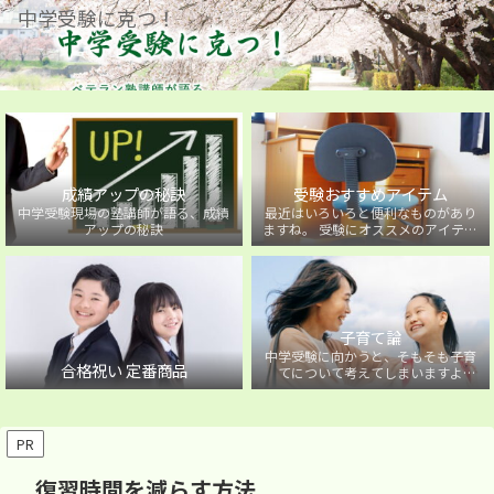
中学受験に克つ！
成績アップの秘訣
受験おすすめアイテム
中学受験現場の塾講師が語る、成績
最近はいろいろと便利なものがあり
アップの秘訣
ますね。 受験にオススメのアイテム
を紹介しています。
子育て論
中学受験に向かうと、そもそも子育
合格祝い 定番商品
てについて考えてしまいますよ
ね・・・。中学受験に向かうお子様
を持つ保護者の方に向けた子育て論
について。
PR
復習時間を減らす方法