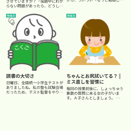
させていますか？「宿題中にわか
ろ！』叱ってしまうんだけど、本
らない問題があったら、どうして
人は ふくれっ面状態で・・・」
る？」私は授業中にこう、生徒た
ありがちな光景だと思います。成
ちに質問することがあります。す
勉強法
勉強法
績向上のための根本的な“雰囲気
ると返ってくるのは、「やる気が
作り”についてお話します。成績
なくなる」「あきらめる～」とい
向...
った声。。。この時点でちょっ
と...
読書の大切さ
ちゃんとお尻拭いてる？ |
ミス直しを習慣に
日曜日、全国統一小学生テストが
ありましたね。私の塾も試験会場
毎回の授業前後に、しょっちゅう
だったため、テスト監督をやりま
算数の質問に来る女の子がいま
した。 今回は、試験監督中に改
す。Ａ子さんとしましょう。
めて感じたことです。 私は小４
Ａ子さんは毎回、分からなかった
の一般生(塾生ではない受験者)の
問題に印をつけて、しつこく質問
テスト監督を担当しました。
にきます。Ａ子さんは算数が苦手
一般生には、塾で勉強...
科目です。典型的な文系肌です。
授業の中でも理解力が悪く...