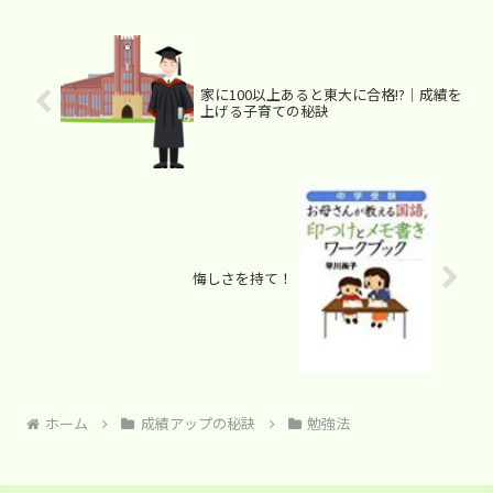
家に100以上あると東大に合格!?｜成績を
上げる子育ての秘訣
悔しさを持て！
ホーム
成績アップの秘訣
勉強法