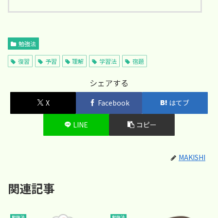
勉強法
復習
予習
理解
学習法
宿題
シェアする
X
Facebook
はてブ
LINE
コピー
MAKISHI
関連記事
勉強法
勉強法