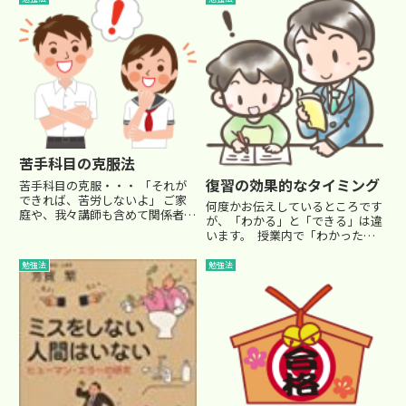
苦手科目の克服法
復習の効果的なタイミング
苦手科目の克服・・・ 「それが
できれば、苦労しないよ」 ご家
何度かお伝えしているところです
庭や、我々講師も含めて関係者か
が、「わかる」と「できる」は違
ら聞こえてくるようなため息です
います。 授業内で「わかった」
が、諦めてしまっては、合格でき
と思っても、いざ本番のテストに
るものも、できません。 そもそ
なるときには、 「あれ、どうや
勉強法
勉強法
も人間には、それぞれ個性が与え
るんだっけ？」 「あれ、なんだ
られていますから、得手不得手
ったっけ？」 とすっかり忘れて
が...
しまったり、あるいは、...