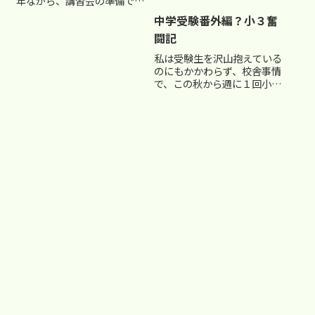
年ながら、講習会の準備でて
んやわんやです。 毎年のこと
中学受験番外編？小３奮
なんで、早めに準備しておけ
闘記
ばいいのですが、 そう、早め
に準備もしているのですが‥
私は受験生を沢山抱えている
面談の後処理やら、新入生の
のにもかかわらず、校舎事情
対応やら、講習会内容の予
で、この秋から週に１回小３
習...
の算数を担当する事になりま
した。(-_-メ) これが、なか
なか体力と精神力を消耗させ
てくれます。 何せ放っておけ
ばじっとできない現代っ子。
そんなお猿さん達(親し...