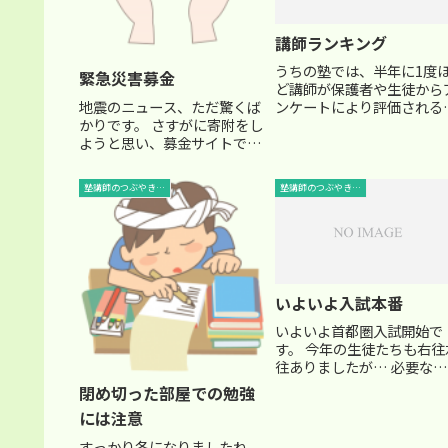
講師ランキング
うちの塾では、半年に1度
緊急災害募金
ど講師が保護者や生徒から
地震のニュース、ただ驚くば
ンケートにより評価される
かりです。 さすがに寄附をし
ですね。 そして、生徒が成
ようと思い、募金サイトで寄
順にランキングされるよう
附をしたら、募金募集のブロ
に、講師も評価順にランキ
グ用パーツがありましたの
グされるわけです。 厳しい
塾講師のつぶやき…
塾講師のつぶやき…
で、この場を借りて掲載させ
界ですよね・・(-_-;) 一応
ていただきます。（左サイド
当している学年・科目別...
バー） 四谷大塚の明日の組分
けテストも中止。 大変な時代
な...
いよいよ入試本番
いよいよ首都圏入試開始で
す。 今年の生徒たちも右往
往ありましたが… 必要な事
すべて伝えてきました。 あ
閉め切った部屋での勉強
はよい結果を祈るのみです
には注意
入試応援も頑張ります！
すっかり冬になりましたね。