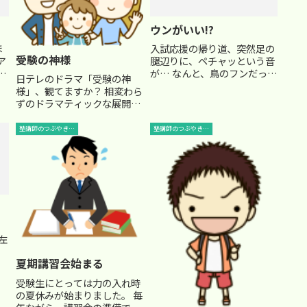
ウンがいい!?
ほ
入試応援の帰り道、突然足の
受験の神様
ア
腿辺りに、ペチャッという音
ん
が… なんと、鳥のフンだった
日テレのドラマ「受験の神
績
のです！！(@_@;) スーツが
様」、観てますか？ 相変わら
汚れてしまったので、いつも
ずのドラマティックな展開で
ン
なら怒りが沸き上がってくる
(笑)、とても面白いですね。
世
ところですが…(>_<) 発想の
もちろん、現実ではあり得な
塾講師のつぶやき…
塾講師のつぶやき…
担
転換です。 「なんて、ウンが
いって話が続きますが・・
いいんだろう！！...
(笑)。 理科の単元内容、１週
間で完璧に暗記せよっ
て・・・(笑) それができる生
徒...
左
は
夏期講習会始まる
と
…
受験生にとっては力の入れ時
の夏休みが始まりました。 毎