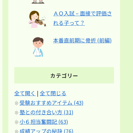
ＡＯ入試 – 面接で評価さ
れる子って？
本番直前期に骨折 (前編)
カテゴリー
全て開く
|
全て閉じる
受験おすすめアイテム (43)
塾との付き合い方 (31)
小６担当奮闘記 (63)
成績アップの秘訣 (76)