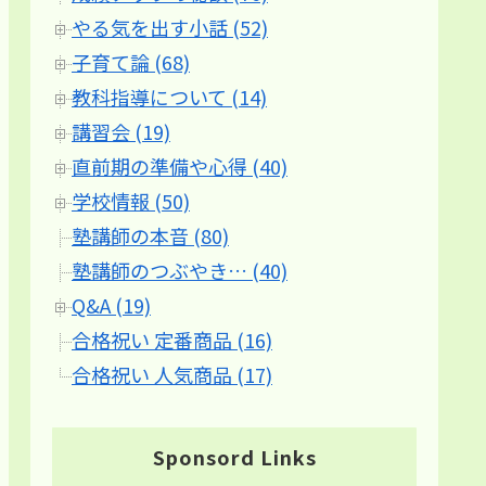
やる気を出す小話 (52)
子育て論 (68)
教科指導について (14)
講習会 (19)
直前期の準備や心得 (40)
学校情報 (50)
塾講師の本音 (80)
塾講師のつぶやき… (40)
Q&A (19)
合格祝い 定番商品 (16)
合格祝い 人気商品 (17)
Sponsord Links