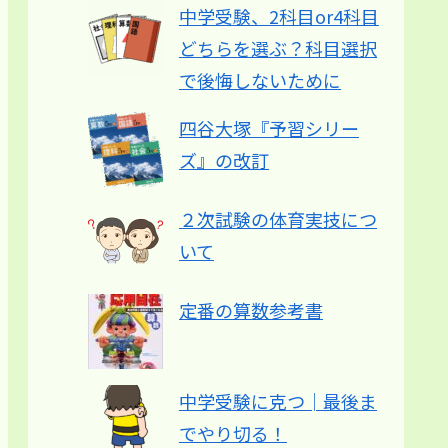
中学受験、2科目or4科目
どちらを選ぶ？科目選択
で後悔しないために
四谷大塚『予習シリー
ズ』の改訂
２次試験の体育実技につ
いて
定番の算数参考書
中学受験に克つ│最後ま
でやり切る！