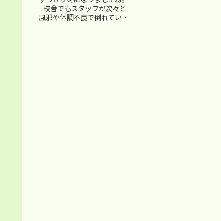
校舎でもスタッフが次々と
風邪や体調不良で倒れていっ
ています。(+_+;)皆さんも、
体調には万全の注意を払って
くださいね。 ■閉め切っ
た部屋で …寒い冬((+_+))
部屋の...