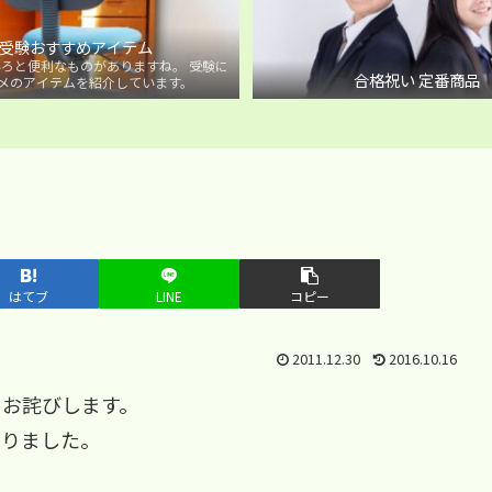
受験おすすめアイテム
ろと便利なものがありますね。 受験に
合格祝い 定番商品
メのアイテムを紹介しています。
はてブ
LINE
コピー
2011.12.30
2016.10.16
をお詫びします。
なりました。