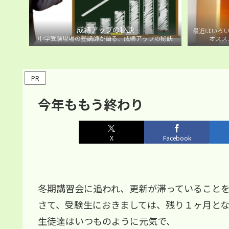
成績アップの秘訣
最近はいろい
中学受験現場の塾講師が語る、成績アップの秘訣
オスス
PR
今年ももう終わり
X
Facebook
冬期講習会に追われ、更新が滞っていること
さて、受験生におきましては、残り１ヶ月と
生徒達はいつものように元気で、