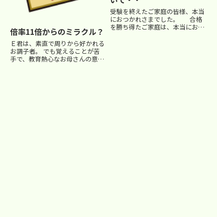
受験を終えたご家庭の皆様、本当
におつかれさまでした。 合格
を勝ち得たご家庭は、本当におめ
倍率11倍からのミラクル？
でとうございます。 今年の
受験もラクな受験ではありません
Ｅ君は、素直で周りから好かれる
でしたね。 （毎年感じます
お調子者。 でも覚えることが苦
が・・。 青山学院女子6.3倍、明
手で、教育熱心なお母さんの意に
大明...
反して成績もなかなか思うように
のびませんした。入試が近づき、
本人なりに頑張るという思いを持
って入試に臨みました。 合判４
回の平均も５０に満たない状
況…...