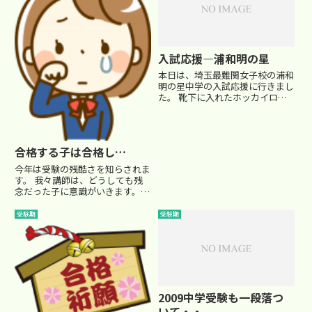
りですが、いやぁ～相変わらず
凄...
入試応援―浦和明の星
本日は、埼玉最難関女子校の浦和
明の星中学の入試応援に行きまし
た。 靴下に入れたホッカイロが
全然効かなくて寒かったですね
ぇ… 例年のごとく、受験者も多
いのですが、それにも増して応援
に来る塾関係者が年々増えている
合格する子は合格し…
ことを感じました。 ちょっと多
す...
今年は受験の残酷さを知らされま
す。 我々講師は、どうしても残
念だった子に意識がいきます。
受かる子は、次々と難関校を受か
っていきます。 それなのに実力
受験期
受験期
は、そこまで大きくはないはずな
のに、 幾度も合格から見放され
てしまう子… 合格掲示を羨まし...
2009中学受験も一段落つ
いて・・