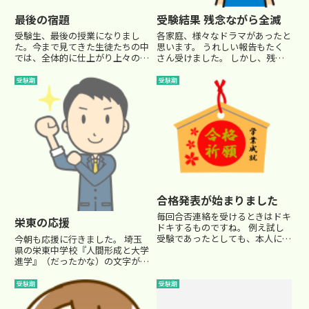
最後の宿題
受験結果 残念ながら全滅
受験生、最後の授業になりまし
各家庭、様々なドラマがあったと
た。今まで見てきた生徒たちの中
思います。 うれしい報告もたく
では、全体的に仕上がり上々の形
さん受けました。 しかし、残念
で本番に送り出すことができま
ながら受けた学校全て不合格とい
す。しかし、全く安心などは出来
う結果に終わってしまうこともあ
受験期
受験期
ません。個別に見ると不安要素が
ります。 敢えてそれをご紹介し
諸々出てきます。でも、今まで積
ておきます。 普通、全滅してし
み重ねてきた努力を信じて、その
まうのは受験の準備がたらなく
実力...
て...
合格発表が始まりました
毎回合否連絡を受けるときはドキ
栄東の応援
ドキするものですね。 例え試し
受験であったとしても、本人に下
今朝も応援に行きました。 埼玉
される合格と不合格のどちらかの
県の栄東中学校『人間形成と大学
裁定はなかなか重いものです。う
進学』（だったかな）の文字が大
ちの校舎では、２月からの受験が
きく校門に掲げられています。
本命なのですが、試し受験中の今
東大に特化した東大選抜コースの
受験期
受験期
日１日だけでもさまざまなドラ
設置などで話題を集めている進学
マ...
校です。 応援に来たのは２年ぶ