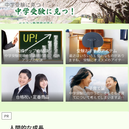
中学受験に克つ！
成績アップの秘訣
受験おすすめアイテム
中学受験現場の塾講師が語る、成績
最近はいろいろと便利なものがあり
アップの秘訣
ますね。 受験にオススメのアイテム
を紹介しています。
子育て論
中学受験に向かうと、そもそも子育
合格祝い 定番商品
てについて考えてしまいますよ
ね・・・。中学受験に向かうお子様
を持つ保護者の方に向けた子育て論
について。
PR
人間的な成長