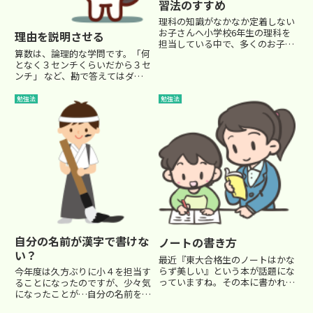
習法のすすめ
理科の知識がなかなか定着しない
お子さんへ小学校6年生の理科を
理由を説明させる
担当している中で、多くのお子さ
算数は、論理的な学問です。「何
んがつまずくのが「暗記量の多
となく３センチくらいだから３セ
さ」です。中学受験の理科は、単
ンチ」 など、勘で答えてはダメ
なる理解だけでなく、圧倒的な知
ですよね。 答えが分からなくて
識の蓄積が求められます。塾では
適当に書いていたら、たまたま正
「授業で学ぶ ⇒ 家庭で復習 ⇒...
勉強法
勉強法
解になることもありますが、それ
で喜んでいては、算数の力はつき
ません。生徒に教えている時
に、...
自分の名前が漢字で書けな
ノートの書き方
い？
最近『東大合格生のノートはかな
らず美しい』という本が話題にな
今年度は久方ぶりに小４を担当す
っていますね。その本に書かれた
ることになったのですが、少々気
ノウハウを実践するために、著者
になったことが…自分の名前を漢
と文具メーカー大手のコクヨが共
字で全て書かない子が複数人(５