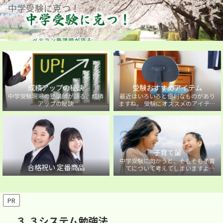
中学受験に克つ！
成績アップの秘訣
受験おすすめアイテム
中学受験現場の塾講師が語る、成績
最近はいろいろと便利なものがあり
アップの秘訣
ますね。 受験にオススメのアイテム
を紹介しています。
子育て論
中学受験に向かうと、そもそも子育
合格祝い 定番商品
てについて考えてしまいますよ
ね・・・。中学受験に向かうお子様
を持つ保護者の方に向けた子育て論
について。
PR
３.３システム勉強法