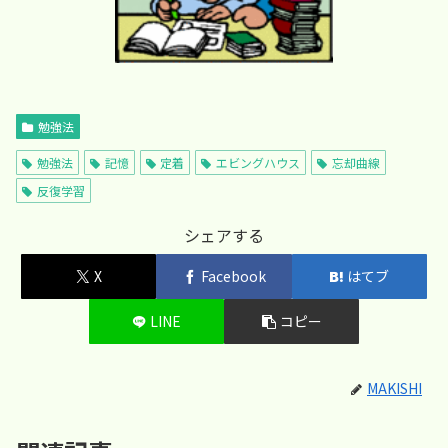
勉強法
勉強法
記憶
定着
エビングハウス
忘却曲線
反復学習
シェアする
X
Facebook
はてブ
LINE
コピー
MAKISHI