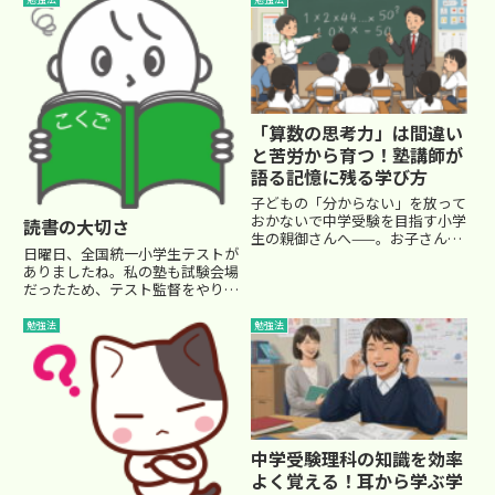
させるための復習として必要なこ
とです。 手を抜いていると何も
定着しないままになってしま
い、...
「算数の思考力」は間違い
と苦労から育つ！塾講師が
語る記憶に残る学び方
子どもの「分からない」を放って
おかないで中学受験を目指す小学
読書の大切さ
生の親御さんへ——。お子さんが
日曜日、全国統一小学生テストが
塾から帰ってきて、「今日はぜん
ありましたね。私の塾も試験会場
ぜん分からなかった…」とため息
だったため、テスト監督をやりま
をついた経験、ありませんか？こ
した。 今回は、試験監督中に改
れは、放っておかずに向き合う大
めて感じたことです。 私は小４
事な瞬間です！今回は、算数の
勉強法
勉強法
の一般生(塾生ではない受験者)の
授...
テスト監督を担当しました。
一般生には、塾で勉強...
中学受験理科の知識を効率
よく覚える！耳から学ぶ学