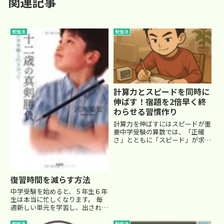
関連記事
勉強法
勉強法
計算力とスピードを同時に
伸ばす！宿題を2倍早く終
わらせる習慣作り
計算力を伸ばすにはスピードが重
要中学受験の算数では、「正確
さ」とともに「スピード」が求め
られます。進学塾でも、算数の授
業前などに計算テストが実施され
ることが多く、子どもたちは
「10問10分、ヨーイ始め！」と
復習時間を減らす方法
いう掛け声で、一気に問題に取り
組み...
中学受験を始めると、５年生６年
生は本当に忙しくなります。 毎
週新しい単元を学習し、出される
結構な量の宿題に翻弄されます。
でも宿題は、学習した内容を定着
勉強法
勉強法