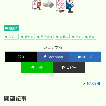
勉強法
対処法
褒める
苦手科目
克服法
忍耐
教育
シェアする
X
Facebook
はてブ
LINE
コピー
MAKISHI
関連記事