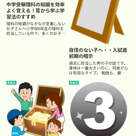
中学受験理科の知識を効率
よく覚える！耳から学ぶ学
習法のすすめ
理科の知識がなかなか定着しない
お子さんへ小学校6年生の理科を
担当している中で、多くのお子さ
んがつまずくのが「暗記量の多
さ」です。中学受験の理科は、単
なる理解だけでなく、圧倒的な知
自信のない子へ・・入試直
識の蓄積が求められます。塾では
前期の暗示
「授業で学ぶ ⇒ 家庭で復習 ⇒...
過去に担当した男の子の話です。
身体は一番大きいのに、何故か心
は気弱なタイプ。 勉強も、最上
位クラスの中では下のほう。 決
して、賢いタイプではない。そし
勉強法
勉強法
て、本番のテストに弱い・・・
(T_T) でも、真面目で努力家でし
た。 お母さんも、凄く心配...