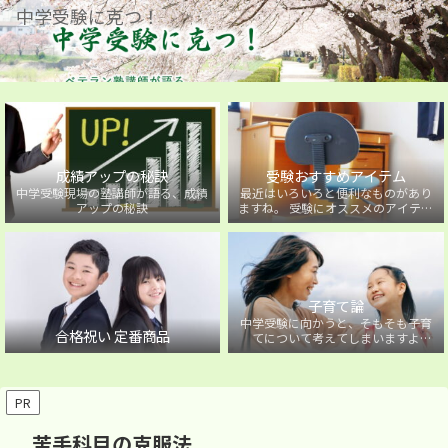
中学受験に克つ！
成績アップの秘訣
受験おすすめアイテム
中学受験現場の塾講師が語る、成績
最近はいろいろと便利なものがあり
アップの秘訣
ますね。 受験にオススメのアイテム
を紹介しています。
子育て論
中学受験に向かうと、そもそも子育
合格祝い 定番商品
てについて考えてしまいますよ
ね・・・。中学受験に向かうお子様
を持つ保護者の方に向けた子育て論
について。
PR
苦手科目の克服法