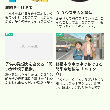
成績を上げる宝
３.３システム勉強法
『成績を上げるための宝』という
ものが身近にあります。しかしな
お子さんの勉強を見ていると、こ
がら、多くの子達はそれを宝だと
んなことってよくあります。「も
気づかずに、或いはその宝箱を開
う忘れちゃったの・・・？」「こ
けるのがめんどくさくて、そのま
ないだやったばかりじゃない！」
ま捨てたり、机の引き出しの奥に
記憶って、なかなか残りませんよ
勉強法
勉強法
しまったりして放置していること
ね。その時分かったようでも、き
が多いようです。その宝の価値
ちんとその記憶が”定着”しない
に...
と、総合テストの時、そして入
試...
子供の発想力を高める「問
移動中や車の中でもできる
いかけ親子散歩」
簡単な勉強法 『メイク１
０』
夏休みになりましたね。受験生は
朝からの夏期講習会漬けで忙しい
『メイク１０』という遊びをご存
かもしれませんが、非受験学年は
知でしょうか？算数には、計算
親子で一緒にいる時間が増えるご
力、論理力、発想力が必要です
家庭もあるのではないでしょう
が、 これを日常生活で、しかも
か？ 今回はちょっとした親
低学年から鍛えることができる簡
子のふれあいの中でお子さんの脳
単なゲームです。 『メイク10』
力を磨いてみましょう。■発想
のやり方４つの数字を準備しま
を...
す。駅で切符を買ったとき、表面