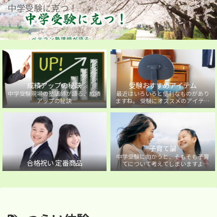
中学受験に克つ！
成績アップの秘訣
受験おすすめアイテム
中学受験現場の塾講師が語る、成績
最近はいろいろと便利なものがあり
アップの秘訣
ますね。 受験にオススメのアイテム
を紹介しています。
子育て論
中学受験に向かうと、そもそも子育
合格祝い 定番商品
てについて考えてしまいますよ
ね・・・。中学受験に向かうお子様
を持つ保護者の方に向けた子育て論
について。