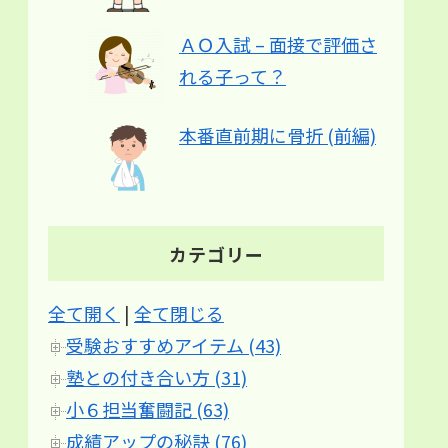
ＡＯ入試 – 面接で評価さ
れる子って？
本番直前期に骨折 (前編)
カテゴリー
全て開く
|
全て閉じる
受験おすすめアイテム (43)
塾との付き合い方 (31)
小６担当奮闘記 (63)
成績アップの秘訣 (76)