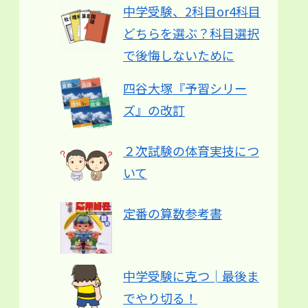
中学受験、2科目or4科目
どちらを選ぶ？科目選択
で後悔しないために
四谷大塚『予習シリー
ズ』の改訂
２次試験の体育実技につ
いて
定番の算数参考書
中学受験に克つ│最後ま
でやり切る！