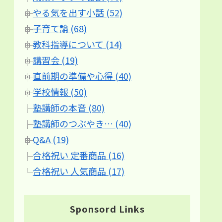
やる気を出す小話 (52)
子育て論 (68)
教科指導について (14)
講習会 (19)
直前期の準備や心得 (40)
学校情報 (50)
塾講師の本音 (80)
塾講師のつぶやき… (40)
Q&A (19)
合格祝い 定番商品 (16)
合格祝い 人気商品 (17)
Sponsord Links