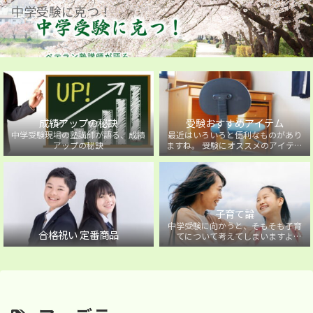
中学受験に克つ！
成績アップの秘訣
受験おすすめアイテム
中学受験現場の塾講師が語る、成績
最近はいろいろと便利なものがあり
アップの秘訣
ますね。 受験にオススメのアイテム
を紹介しています。
子育て論
中学受験に向かうと、そもそも子育
合格祝い 定番商品
てについて考えてしまいますよ
ね・・・。中学受験に向かうお子様
を持つ保護者の方に向けた子育て論
について。