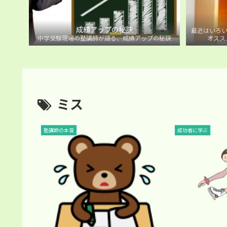
成績アップの秘訣
最近はいろい
中学受験現場の塾講師が語る、成績アップの秘訣
オスス
ミス
塾講師の本音
成功者に学ぶ