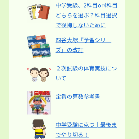
中学受験、2科目or4科目
どちらを選ぶ？科目選択
で後悔しないために
四谷大塚『予習シリー
ズ』の改訂
２次試験の体育実技につ
いて
定番の算数参考書
中学受験に克つ│最後ま
でやり切る！