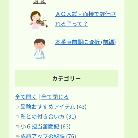
ＡＯ入試 – 面接で評価さ
れる子って？
本番直前期に骨折 (前編)
カテゴリー
全て開く
|
全て閉じる
受験おすすめアイテム (43)
塾との付き合い方 (31)
小６担当奮闘記 (63)
成績アップの秘訣 (76)