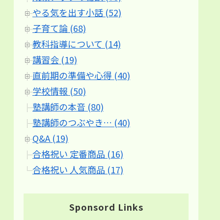
やる気を出す小話 (52)
子育て論 (68)
教科指導について (14)
講習会 (19)
直前期の準備や心得 (40)
学校情報 (50)
塾講師の本音 (80)
塾講師のつぶやき… (40)
Q&A (19)
合格祝い 定番商品 (16)
合格祝い 人気商品 (17)
Sponsord Links