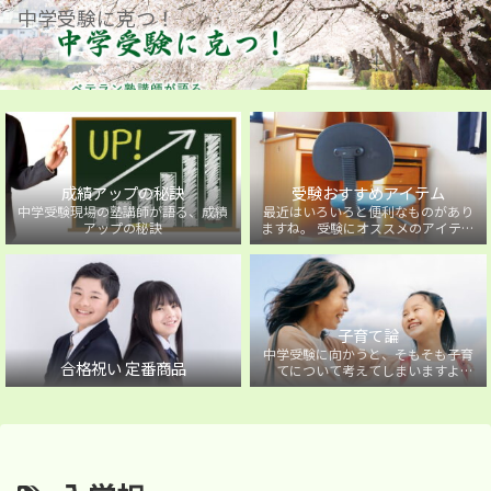
中学受験に克つ！
成績アップの秘訣
受験おすすめアイテム
中学受験現場の塾講師が語る、成績
最近はいろいろと便利なものがあり
アップの秘訣
ますね。 受験にオススメのアイテム
を紹介しています。
子育て論
中学受験に向かうと、そもそも子育
合格祝い 定番商品
てについて考えてしまいますよ
ね・・・。中学受験に向かうお子様
を持つ保護者の方に向けた子育て論
について。