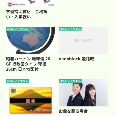
学習補助教材｜合格祝
い・入学祝い
合格祝い 人気商品
合格祝い 人気商品
nanoblock 姫路城
昭和カートン 地球儀 26-
GF 行政図タイプ 球径
26cm 日本地図付
合格祝い 定番商品
合格祝い 定番商品
お金を贈る場合