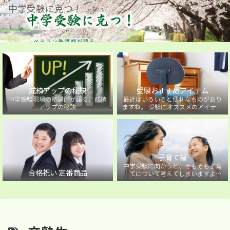
中学受験に克つ！
成績アップの秘訣
受験おすすめアイテム
中学受験現場の塾講師が語る、成績
最近はいろいろと便利なものがあり
アップの秘訣
ますね。 受験にオススメのアイテム
を紹介しています。
子育て論
中学受験に向かうと、そもそも子育
合格祝い 定番商品
てについて考えてしまいますよ
ね・・・。中学受験に向かうお子様
を持つ保護者の方に向けた子育て論
について。