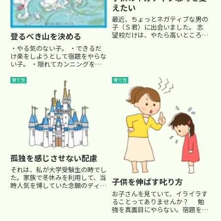
えたい
最近、ちょっとネガティブな男の
子（Ｓ君）に出会いました。 志
望校だけは、やたら高いところを
登るべき山を決める
考えています。 Ｓ君はクラス分
・やる気のない子。 ・できるだ
けテストでそれなりに良い得点を
け楽をしようとして宿題をやらな
とったので、応用クラスの算数の
い子。 ・隠れてカンニングをす
授業を受けました。 しかし、周
る子。 ・叱るとすぐ辞めると言
囲のクラスメイトと比べて、自
い出す子。塾の現場では、そんな
育て方
育て方
分...
子達もたくさん見かけます…
(~_~;) 正直、昔よりも弱い子が多
くなったなぁ・・と感じます...
孤独を感じさせない配慮
それは、私が大学受験生の時でし
た。家族で冬休みを利用して、当
子供を伸ばす叱り方
時人気を博していた念願のディズ
ニーランドへ行くことになりまし
お子さんを見ていて、イライラす
た。そう、受験生の私一人を残し
ることってありませんか？ 勉
て…(T_T)別にディズニーランド
強を真面目にやらない。宿題をや
に興味があったかというと、そう
らない。言うことを聞かない。集