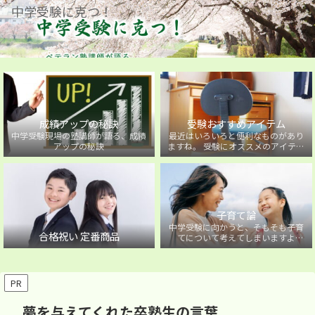
中学受験に克つ！
成績アップの秘訣
受験おすすめアイテム
中学受験現場の塾講師が語る、成績
最近はいろいろと便利なものがあり
アップの秘訣
ますね。 受験にオススメのアイテム
を紹介しています。
子育て論
中学受験に向かうと、そもそも子育
合格祝い 定番商品
てについて考えてしまいますよ
ね・・・。中学受験に向かうお子様
を持つ保護者の方に向けた子育て論
について。
PR
夢を与えてくれた卒塾生の言葉