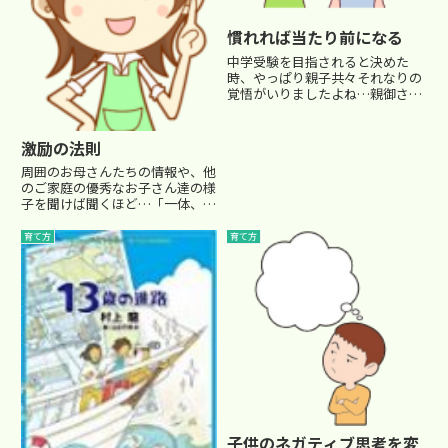
慣れれば当たり前になる
中学受験を目指されると決めた
時、やっぱり親子共々それなりの
覚悟がいりましたよね…親御さん
の方としては、経済的理由や塾
弁、勉強補佐、さらには精神的な
サポートなどなど… 様々なこと
激励の法則
でやっぱり悩みがつきものです。
周囲のお母さんたちの情報や、他
そしてお子さんのほうは、公立の
のご家庭の優秀なお子さん達の様
小学...
子を聞けば聞くほど…「一体、う
ちの子は何をやっているんだろ
う…」と、あせる気持ちが募りま
育て方
育て方
す。思い描いていた我が子の理想
の姿への思い入れが強いほど、
その理想と現実のギャップが大き
け...
子供のネガティブ思考を変