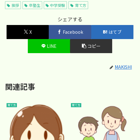
挨拶
卒塾生
中学受験
育て方
シェアする
X
Facebook
はてブ
LINE
コピー
MAKISHI
関連記事
育て方
育て方