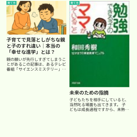
でもありませんでした。大し...
中しない。ズルをする…子供を叱
育て方
育て方
りたい、注意したいこと、色々あ
りますよね。塾では、限られた時
間の中ですで、しっかり...
子育てで見落としがちな親
と子のすれ違い｜本当の
「幸せな進学」とは？
親の願いが先行しすぎてしまうこ
とがあるこの記事は、あるテレビ
番組「サイエンスミステリー」で
放送された親子のドキュメンタリ
ーをもとに、私たち中学受験に関
わる家庭にとって非常に大切な
「親と子の思いのすれ違い」につ
未来のための指摘
いて考えるきっかけになる内容で
す...
子どもたちを相手にしていると、
当然叱る場面も出てきます。 子
どもは成長過程ですから、未熟な
状態ですから、当然ですよね。
しかし、叱るのもエネルギーが要
りますし、叱られるほうももちろ
んいい気持ちはしないでしょう。
我々大人も社会に出て、間もな