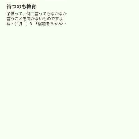
らない。言うことを聞かない。集
待つのも教育
中しない。ズルをする…子供を叱
りたい、注意したいこと、色々あ
子供って、何回言ってもなかなか
りますよね。塾では、限られた時
言うことを聞かないものですよ
間の中ですで、しっかり...
ね…( ´Д｀)=3 「宿題をちゃんと
やりなさい」 「途中式を丁寧に
書きなさい。だから間違えるんだ
から」 「ゲームばっかりやるの
はやめなさい！」 素直に言うこ
とをきく場合...