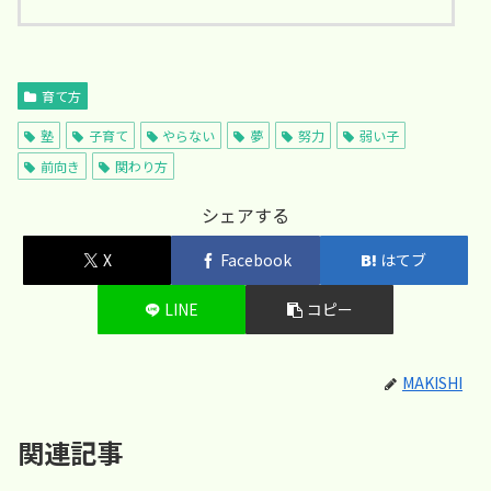
育て方
塾
子育て
やらない
夢
努力
弱い子
前向き
関わり方
シェアする
X
Facebook
はてブ
LINE
コピー
MAKISHI
関連記事