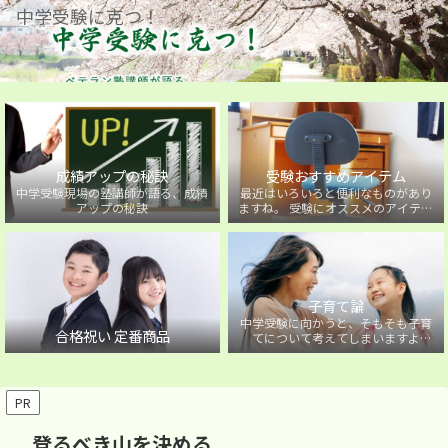
中学受験に克つ！
成績アップの秘訣
受験おすすめアイテム
中学受験現場の塾講師が語る、成績
最近はいろいろと便利なものがあり
アップの秘訣
ますね。 受験にオススメのアイテム
を紹介しています。
子育て論
中学受験に向かうと、そもそも子育
合格祝い 定番商品
てについて考えてしまいますよ
ね・・・。中学受験に向かうお子様
を持つ保護者の方に向けた子育て論
について。
PR
登るべき山を決める