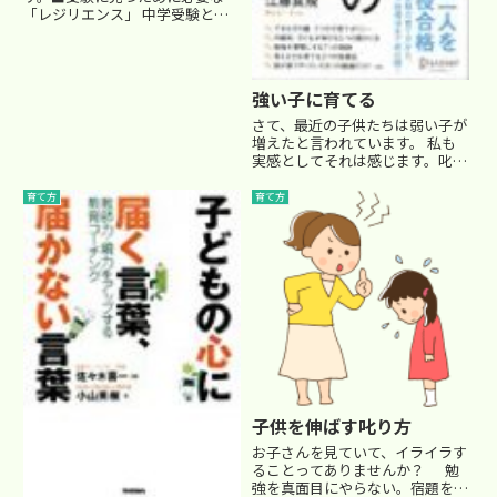
「レジリエンス」 中学受験とい
う関門に立ち向かう以上、多くの
お子さんたちは、そのまま楽しい
楽しい、だけで合格を勝ち取るこ
とは簡単ではありません。常に合
強い子に育てる
格のために自らの学習能力を向上
さ...
さて、最近の子供たちは弱い子が
増えたと言われています。 私も
実感としてそれは感じます。叱る
とすぐすねたり、集中力が続かな
かったり、理想だけは高いけど、
育て方
育て方
理想にたどり着くまでの努力をす
ることを嫌がったり、・・・
(^_^;)ある塾では、昔のよう...
子供を伸ばす叱り方
お子さんを見ていて、イライラす
ることってありませんか？ 勉
強を真面目にやらない。宿題をや