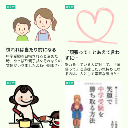
育て方
育て方
慣れれば当たり前になる
「頑張って」とあえて言わ
中学受験を目指されると決めた
ずに…
時、やっぱり親子共々それなりの
努力をしている人に対して、「頑
覚悟がいりましたよね…親御さん
張って」と応援したい気持ちにな
の方としては、経済的理由や塾
るのは、人として素直な気持ちだ
弁、勉強補佐、さらには精神的な
と思います。 運動会やスポーツ
サポートなどなど… 様々なこと
観戦では声を上げて応援します
でやっぱり悩みがつきものです。
育て方
育て方
し、身近な人でも努力している人
そしてお子さんのほうは、公立の
には「頑張れ！」と声を掛けま
小学...
す。 そのことに、特に疑いはあ
りま...