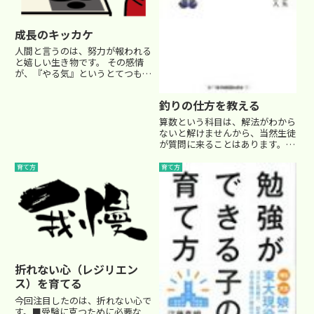
成長のキッカケ
人間と言うのは、努力が報われる
と嬉しい生き物です。 その感情
が、『やる気』というとてつもな
い推進力を生み出すわけですね。
先日、特別クラスの選抜試験があ
釣りの仕方を教える
りました。 Ｔ君は５年生の元気
な男の子。 決してできる子では
算数という科目は、解法がわから
なく、いつも試行錯誤しながら
ないと解けませんから、当然生徒
努...
が質問に来ることはあります。
でも、じっくり教えてあげること
はあまりしません。しかし、５年
育て方
育て方
生のとあるお母様から言われまし
た。 「前の塾では手取り足取り
教えてもらったのに…」保護者
の...
折れない心（レジリエン
ス）を育てる
今回注目したのは、折れない心で
す。■受験に克つために必要な