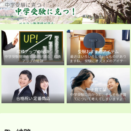
中学受験に克つ！
成績アップの秘訣
受験おすすめアイテム
中学受験現場の塾講師が語る、成績
最近はいろいろと便利なものがあり
アップの秘訣
ますね。 受験にオススメのアイテム
を紹介しています。
子育て論
中学受験に向かうと、そもそも子育
合格祝い 定番商品
てについて考えてしまいますよ
ね・・・。中学受験に向かうお子様
を持つ保護者の方に向けた子育て論
について。