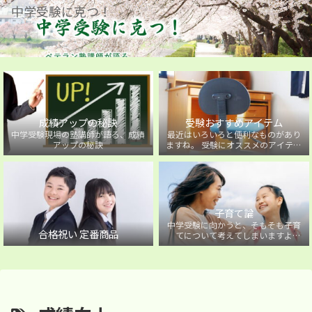
中学受験に克つ！
成績アップの秘訣
受験おすすめアイテム
中学受験現場の塾講師が語る、成績
最近はいろいろと便利なものがあり
アップの秘訣
ますね。 受験にオススメのアイテム
を紹介しています。
子育て論
中学受験に向かうと、そもそも子育
合格祝い 定番商品
てについて考えてしまいますよ
ね・・・。中学受験に向かうお子様
を持つ保護者の方に向けた子育て論
について。