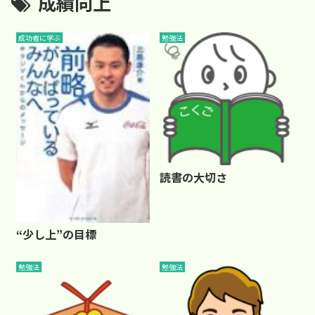
成績向上
成功者に学ぶ
勉強法
読書の大切さ
“少し上”の目標
勉強法
勉強法