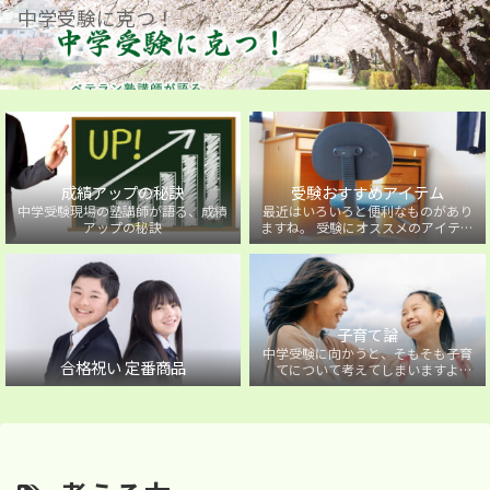
中学受験に克つ！
成績アップの秘訣
受験おすすめアイテム
中学受験現場の塾講師が語る、成績
最近はいろいろと便利なものがあり
アップの秘訣
ますね。 受験にオススメのアイテム
を紹介しています。
子育て論
中学受験に向かうと、そもそも子育
合格祝い 定番商品
てについて考えてしまいますよ
ね・・・。中学受験に向かうお子様
を持つ保護者の方に向けた子育て論
について。