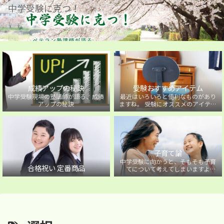
中学受験に克つ！
成績アップの秘訣
受験おすすめアイテム
中学受験現場の塾講師が語る、成績
最近はいろいろと便利なものがあり
アップの秘訣
ますね。 受験にオススメのアイテム
を紹介しています。
子育て論
中学受験に向かうと、そもそも子育
合格祝い 定番商品
てについて考えてしまいますよ
ね・・・。中学受験に向かうお子様
を持つ保護者の方に向けた子育て論
について。