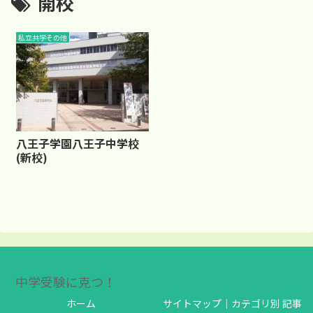
開校
私立共学その他
八王子学園八王子中学校
(新校)
中学受験に克つ！
ホーム
サイトマップ｜カテゴリ別 記事