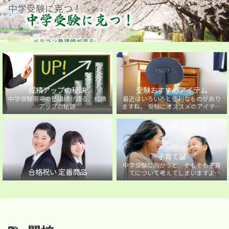
中学受験に克つ！
成績アップの秘訣
受験おすすめアイテム
中学受験現場の塾講師が語る、成績
最近はいろいろと便利なものがあり
アップの秘訣
ますね。 受験にオススメのアイテム
を紹介しています。
子育て論
中学受験に向かうと、そもそも子育
合格祝い 定番商品
てについて考えてしまいますよ
ね・・・。中学受験に向かうお子様
を持つ保護者の方に向けた子育て論
について。