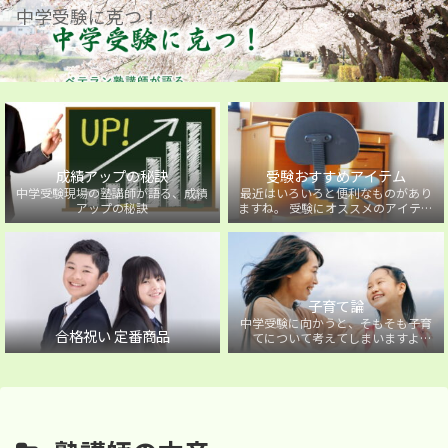
中学受験に克つ！
成績アップの秘訣
受験おすすめアイテム
中学受験現場の塾講師が語る、成績
最近はいろいろと便利なものがあり
アップの秘訣
ますね。 受験にオススメのアイテム
を紹介しています。
子育て論
中学受験に向かうと、そもそも子育
合格祝い 定番商品
てについて考えてしまいますよ
ね・・・。中学受験に向かうお子様
を持つ保護者の方に向けた子育て論
について。