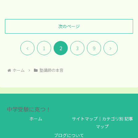
次のページ
前
次
1
2
3
9
へ
へ
ホーム
塾講師の本音
中学受験に克つ！
ホーム
サイトマップ｜カテゴリ別 記事
マップ
ブログについて