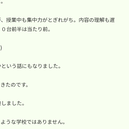
す。
が、授業中も集中力がとぎれがち。内容の理解も遅
４０台前半は当たり前。
)
かという話にもなりました。
てきたのです。
験しました。
くような学校ではありません。