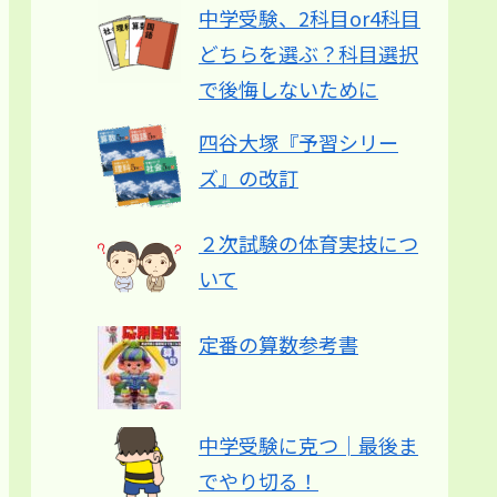
中学受験、2科目or4科目
どちらを選ぶ？科目選択
で後悔しないために
四谷大塚『予習シリー
ズ』の改訂
２次試験の体育実技につ
いて
定番の算数参考書
中学受験に克つ│最後ま
でやり切る！