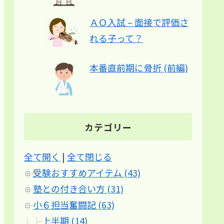
ＡＯ入試 – 面接で評価さ
れる子って？
本番直前期に骨折 (前編)
カテゴリー
全て開く
|
全て閉じる
受験おすすめアイテム (43)
塾との付き合い方 (31)
小６担当奮闘記 (63)
上半期 (14)