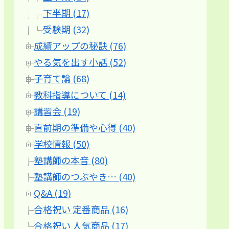
下半期 (17)
受験期 (32)
成績アップの秘訣 (76)
やる気を出す小話 (52)
子育て論 (68)
教科指導について (14)
講習会 (19)
直前期の準備や心得 (40)
学校情報 (50)
塾講師の本音 (80)
塾講師のつぶやき… (40)
Q&A (19)
合格祝い 定番商品 (16)
合格祝い 人気商品 (17)